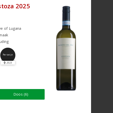
stoza 2025
ve of Lugana
smaak
ouding
Perswijn
2023
Doos (6)