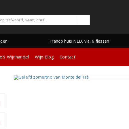
nden
Franco huis NLD. v.a. 6 flessen
e's Wijnhandel
Wijn Blog
Contact