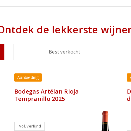
Ontdek de lekkerste wijne
Best verkocht
Aanbieding
Bodegas Artélan Rioja
D
Tempranillo 2025
d
Vol, verfijnd