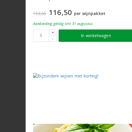
116,50
133,65
per wijnpakket
Aanbieding
geldig
t/m 31 augustus
+
In winkelwagen
-