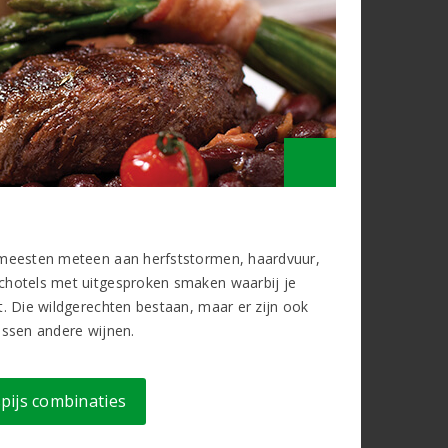
e meesten meteen aan herfststormen, haardvuur,
schotels met uitgesproken smaken waarbij je
t. Die wildgerechten bestaan, maar er zijn ook
assen andere wijnen.
spijs combinaties