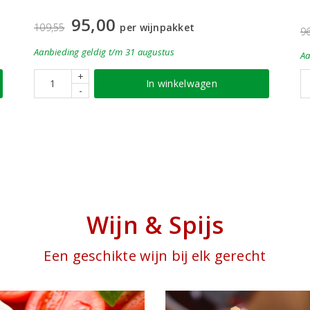
95,00
109,55
per wijnpakket
9
Aanbieding
geldig
t/m 31 augustus
Aa
+
In winkelwagen
-
Wijn & Spijs
Een geschikte wijn bij elk gerecht