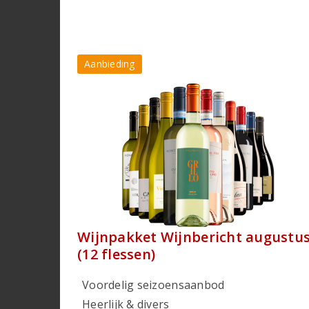
Aanbieding
Wijnpakket Wijnbericht augustu
(12 flessen)
Voordelig seizoensaanbod
Heerlijk & divers