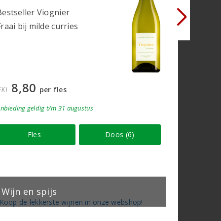
Verfijnd
Bestseller Viognier
Lekker bi
Fraai bij milde curries
Perswijn
Concours
2025
11
12,95
8,80
,90
per fles
Aanbieding
g
nbieding
geldig
t/m 31 augustus
Fles
Doos (6)
F
Wijn en spijs