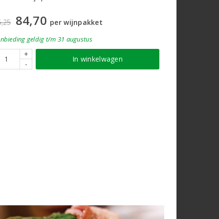
123,4
84,70
6,25
per wijnpakket
nbieding
geldig
t/m 31 augustus
+
+
In winkelwagen
-
-