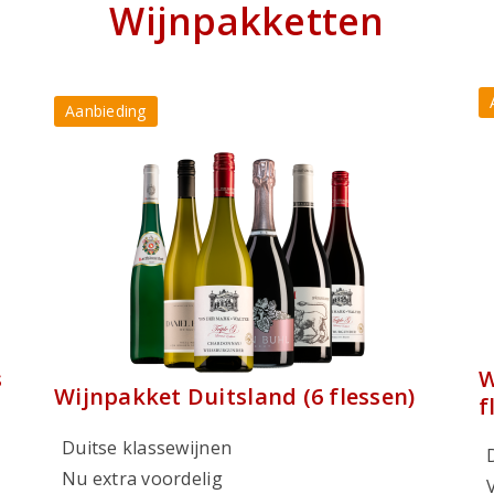
Wijnpakketten
Aanbieding
s
W
Wijnpakket Duitsland (6 flessen)
f
Duitse klassewijnen
Nu extra voordelig