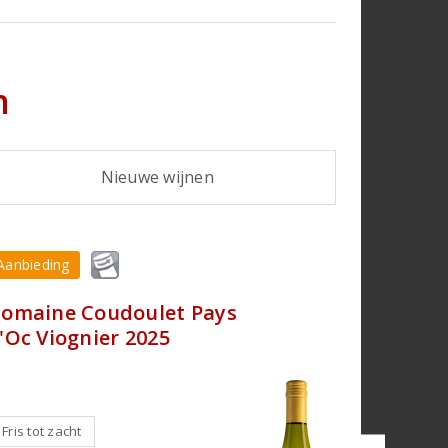
n
Nieuwe wijnen
Aanbieding
Aanbiedin
omaine Coudoulet Pays
Domain
'Oc Viognier 2025
de Prov
Prieur 
Fris tot zacht