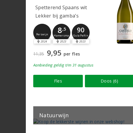
Spetterend Spaans wit
Lekker bij gamba’s
8
90
,5
Perswijn
Guía Peñín
Hamersma
2024
2023
2023
9,95
11,35
per fles
Aanbieding
geldig
t/m 31 augustus
Fles
Doos (6)
Natuurwijn