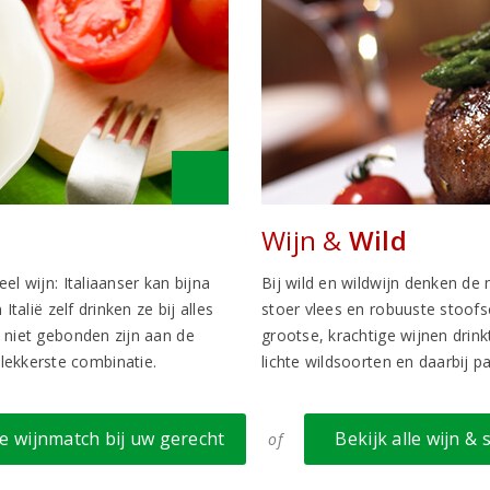
Wijn &
Wild
eel wijn: Italiaanser kan bijna
Bij wild en wildwijn denken d
Italië zelf drinken ze bij alles
stoer vlees en robuuste stoof
j niet gebonden zijn aan de
grootse, krachtige wijnen drink
lekkerste combinatie.
lichte wildsoorten en daarbij p
e wijnmatch bij uw gerecht
Bekijk alle wijn & 
of