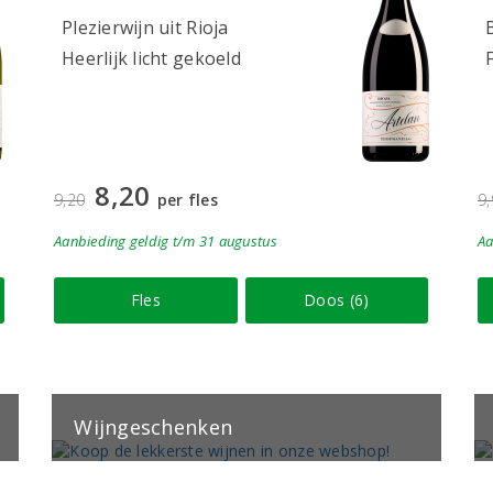
Plezierwijn uit Rioja
Heerlijk licht gekoeld
8,20
9,20
per fles
9
Aanbieding
geldig
t/m 31 augustus
Aa
Fles
Doos (6)
Wijngeschenken