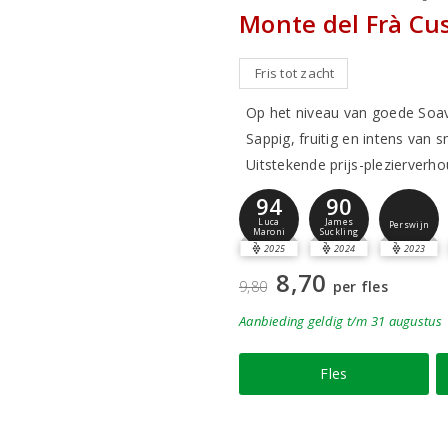
Monte del Frà Cu
Fris tot zacht
Op het niveau van goede Soa
Sappig, fruitig en intens van 
Uitstekende prijs-plezierverh
94
90
Luca
James
Perswijn
Maroni
Suckling
2025
2024
2023
8,70
9,80
per fles
Aanbieding
geldig
t/m 31 augustus
Fles