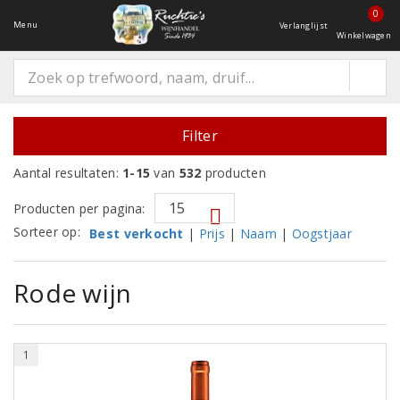
0
Menu
Verlanglijst
Winkelwagen
Filter
Aantal resultaten:
1-15
van
532
producten
Producten per pagina:
Sorteer op:
Best verkocht
|
Prijs
|
Naam
|
Oogstjaar
Rode wijn
1