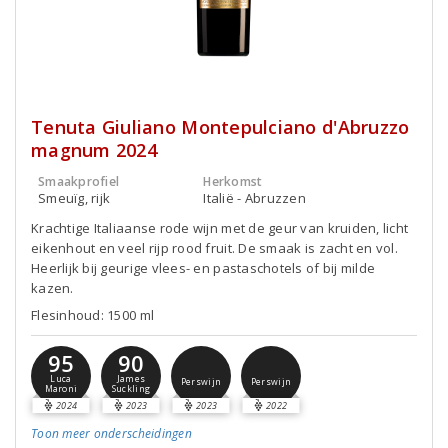
Tenuta Giuliano Montepulciano d'Abruzzo
magnum 2024
Smaakprofiel
Herkomst
Smeuïg, rijk
Italië - Abruzzen
Krachtige Italiaanse rode wijn met de geur van kruiden, licht
eikenhout en veel rijp rood fruit. De smaak is zacht en vol.
Heerlijk bij geurige vlees- en pastaschotels of bij milde
kazen.
Flesinhoud: 1500 ml
95
90
Luca
James
Perswijn
Perswijn
Maroni
Suckling
2024
2023
2023
2022
Toon meer
onderscheidingen