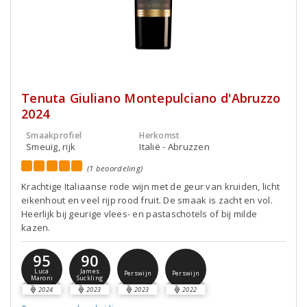
Tenuta Giuliano Montepulciano d'Abruzzo
2024
Smaakprofiel
Herkomst
Smeuïg, rijk
Italië - Abruzzen
(1 beoordeling)
Krachtige Italiaanse rode wijn met de geur van kruiden, licht
eikenhout en veel rijp rood fruit. De smaak is zacht en vol.
Heerlijk bij geurige vlees- en pastaschotels of bij milde
kazen.
95
90
Luca
James
Perswijn
Perswijn
Maroni
Suckling
2024
2023
2023
2022