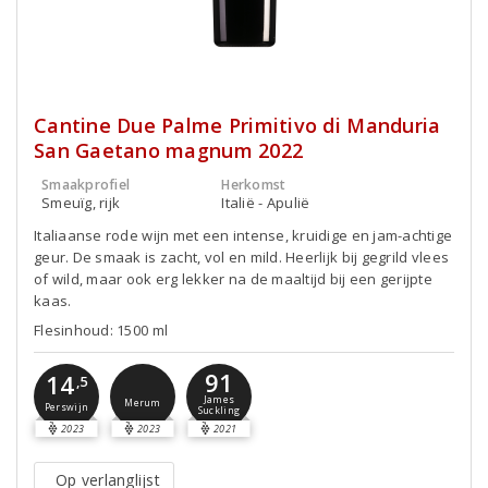
Cantine Due Palme Primitivo di Manduria
San Gaetano magnum 2022
Smaakprofiel
Herkomst
Smeuïg, rijk
Italië - Apulië
Italiaanse rode wijn met een intense, kruidige en jam-achtige
geur. De smaak is zacht, vol en mild. Heerlijk bij gegrild vlees
of wild, maar ook erg lekker na de maaltijd bij een gerijpte
kaas.
Flesinhoud: 1500 ml
91
14
,5
James
Merum
Perswijn
Suckling
2023
2023
2021
Op verlanglijst