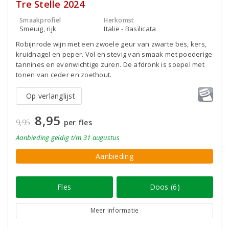
Tre Stelle 2024
Smaakprofiel
Herkomst
Smeuïg, rijk
Italië - Basilicata
Robijnrode wijn met een zwoele geur van zwarte bes, kers,
kruidnagel en peper. Vol en stevig van smaak met poederige
tannines en evenwichtige zuren. De afdronk is soepel met
tonen van ceder en zoethout.
Op verlanglijst
8,95
9,95
per fles
Aanbieding
geldig
t/m 31 augustus
Aanbieding
Fles
Doos (6)
Meer informatie