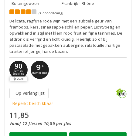
Buitengewoon
Frankrijk - Rhône
(1 beoordeling)
Delicate, ragfijne rode wijn met een subtiele geur van
framboos, kers, sinaasappelschil en peper. Lichtvoetig en
opwekkend in stijl met klein rood fruit en fijne tannines. De
afdronk is verfijnd en licht kruidig. Heerlijk zo of bij
pastasalade met gebakken aubergine, ratatouille, hartige
taarten of jonge, harde kazen.
90
9
+
James
Hamersma
Suckling
2024
Op verlanglijst
Beperkt beschikbaar
11,85
Vanaf 12 flessen 10,86 per fles