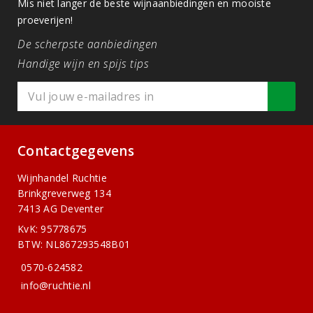
Mis niet langer de beste wijnaanbiedingen en mooiste
proeverijen!
De scherpste aanbiedingen
Handige wijn en spijs tips
Contactgegevens
Wijnhandel Ruchtie
Brinkgreverweg 134
7413 AG Deventer
KvK: 95778675
BTW: NL867293548B01
0570-624582
info@ruchtie.nl