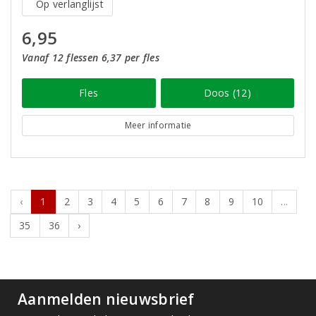
Op verlanglijst
6,95
Vanaf 12 flessen 6,37 per fles
Fles
Doos (12)
Meer informatie
‹
1
2
3
4
5
6
7
8
9
10
...
35
36
›
Aanmelden nieuwsbrief