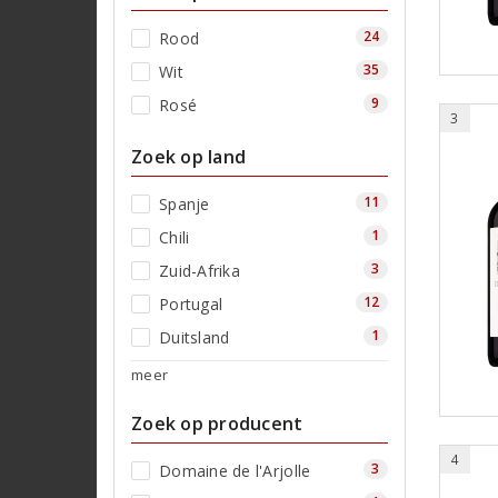
24
Rood
35
Wit
9
Rosé
3
Zoek op land
11
Spanje
1
Chili
3
Zuid-Afrika
12
Portugal
1
Duitsland
meer
Zoek op producent
4
3
Domaine de l'Arjolle