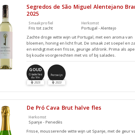
Segredos de São Miguel Alentejano Bra
2025
Smaakprofiel
Herkomst
Fris tot zacht
Portugal - Alentejo
Zachte droge witte wijn uit Portugal, met een aroma van
bloemen, honing en licht fruit. De smaak zet soepel en za
en eindigt met een frisse, geurige afdronk. Prima als aper
bij koude voorgerechten met vis of bij salades.
GOUD
Citadelles
Perswijn
du Vin
2025
2023
De Pró Cava Brut halve fles
Herkomst
Spanje - Penedès
Frisse, mousserende witte wijn uit Spanje, met de geur v