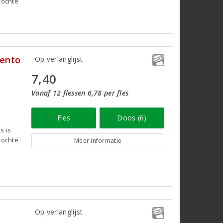
kochte
lento
Op verlanglijst
7,40
Vanaf 12 flessen 6,78 per fles
Fles
Doos (6)
s is
kochte
Meer informatie
Op verlanglijst