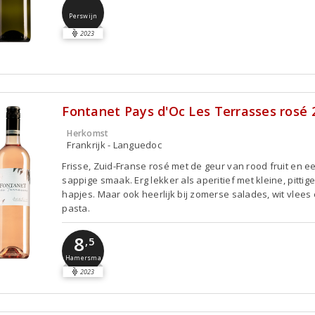
Perswijn
2023
Fontanet Pays d'Oc Les Terrasses rosé 
Herkomst
Frankrijk - Languedoc
Frisse, Zuid-Franse rosé met de geur van rood fruit en ee
sappige smaak. Erg lekker als aperitief met kleine, pittig
hapjes. Maar ook heerlijk bij zomerse salades, wit vlees
pasta.
8
,5
Hamersma
2023