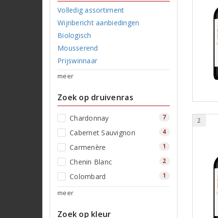
Volledig assortiment
Wijnbericht aanbiedingen
Biologisch
Mousserend
Prijswinnaar
meer
Zoek op druivenras
7
Chardonnay
2
4
Cabernet Sauvignon
1
Carmenère
2
Chenin Blanc
1
Colombard
meer
Zoek op kleur