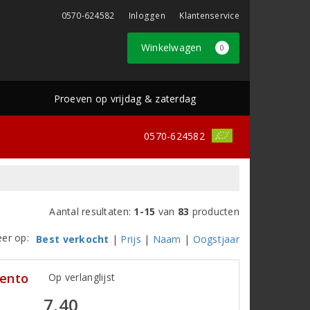
0570-624582
Inloggen
Klantenservice
Winkelwagen
0
Proeven op vrijdag & zaterdag
0570-624582
Aantal resultaten:
1-15
van
83
producten
eer op:
Best verkocht
|
Prijs
|
Naam
|
Oogstjaar
lento
Op verlanglijst
7,40