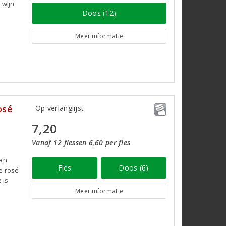
 wijn
Doos (12)
Meer informatie
osé
Op verlanglijst
7,20
Vanaf 12 flessen 6,60 per fles
van
Fles
Doos (6)
e rosé
 is
Meer informatie