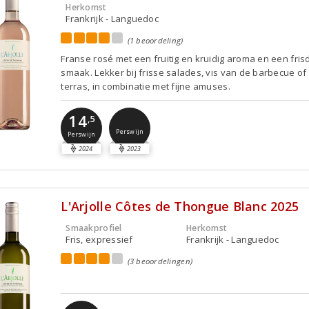
Herkomst
Frankrijk - Languedoc
(1 beoordeling)
Franse rosé met een fruitig en kruidig aroma en een fris
smaak. Lekker bij frisse salades, vis van de barbecue of
terras, in combinatie met fijne amuses.
14
,5
Perswijn
Perswijn
2024
2023
L'Arjolle Côtes de Thongue Blanc 2025
Smaakprofiel
Herkomst
Fris, expressief
Frankrijk - Languedoc
(3 beoordelingen)