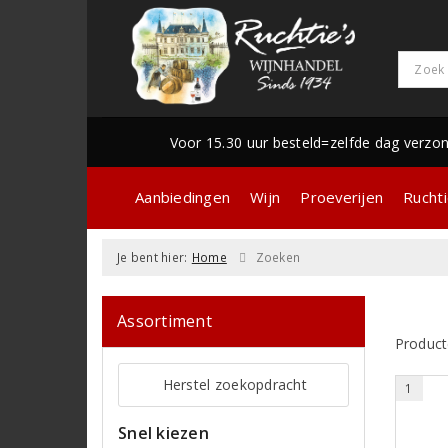
Voor 15.30 uur besteld=zelfde dag verzo
Aanbiedingen
Wijn
Proeverijen
Ruchti
Je bent hier:
Home
Zoeken
Assortiment
Product
Herstel zoekopdracht
1
Snel kiezen