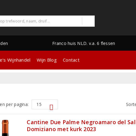
nden
Franco huis NLD. v.a. 6 flessen
e's Wijnhandel
Wijn Blog
Contact
en per pagina:
Sort
Cantine Due Palme Negroamaro del Sa
Domiziano met kurk 2023