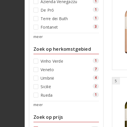
1
Azienda Venegazzu
1
De Pró
1
Terre dei Buth
3
Fontanet
meer
Zoek op herkomstgebied
1
Vinho Verde
7
Veneto
4
Umbrië
5
2
Sicilië
1
Rueda
meer
Zoek op prijs