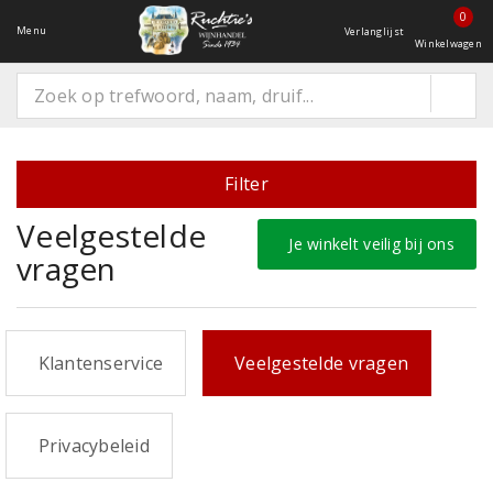
0
Menu
Verlanglijst
Winkelwagen
Filter
Veelgestelde
Je winkelt veilig bij ons
vragen
Klantenservice
Veelgestelde vragen
Privacybeleid