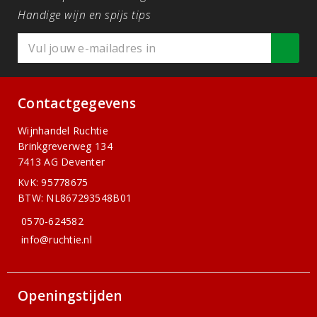
Handige wijn en spijs tips
Contactgegevens
Wijnhandel Ruchtie
Brinkgreverweg 134
7413 AG Deventer
KvK: 95778675
BTW: NL867293548B01
0570-624582
info@ruchtie.nl
Openingstijden