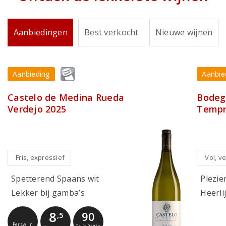
Aanbiedingen
Best verkocht
Nieuwe wijnen
Aanbieding
Aanbie
Castelo de Medina Rueda
Bodega
Verdejo 2025
Tempr
Fris, expressief
Vol, ve
Spetterend Spaans wit
Plezier
Lekker bij gamba’s
Heerli
8
90
,5
Perswijn