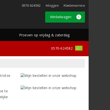
0570-624582
Inloggen
Klantenservice
Winkelwagen
0
Proeven op vrijdag & zaterdag
0570-624582
 trotse
oe te
lijke