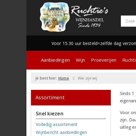
Voor 15.30 uur besteld=zelfde dag verzo
Aanbiedingen
Wijn
Proeverijen
Ruchti
Je bent hier:
Home
Wie zijn wij
Sinds 1
Assortiment
eigenar
Voor on
Snel kiezen
zijn. D
Volledig assortiment
uitleg e
Wijnbericht aanbiedingen