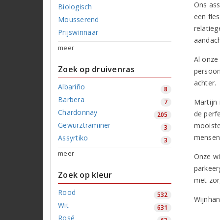
Ons ass
Biologisch
een fle
Mousserend
relatie
Prijswinnaar
aandach
meer
Al onze
Zoek op druivenras
persoonl
achter.
Albariño
8
Barbera
Martijn 
7
Chardonnay
de perf
205
Gewurztraminer
mooiste
3
mensen 
Assyrtiko
3
meer
Onze wi
parkeer
Zoek op kleur
met zor
Rood
532
Wijnhan
Wit
631
Rosé