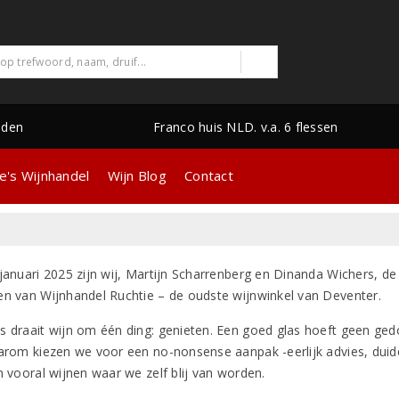
nden
Franco huis NLD. v.a. 6 flessen
e's Wijnhandel
Wijn Blog
Contact
 januari 2025 zijn wij, Martijn Scharrenberg en Dinanda Wichers, de
en van Wijnhandel Ruchtie – de oudste wijnwinkel van Deventer.
s draait wijn om één ding: genieten. Een goed glas hoeft geen ged
aarom kiezen we voor een no-nonsense aanpak -eerlijk advies, duide
n vooral wijnen waar we zelf blij van worden.