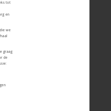
eks tot
org en
 die we
rhaal
je graag
or de
sie:
rgen