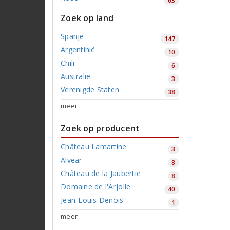
63
Zoek op land
Spanje
147
Argentinië
10
Chili
6
Australië
3
Verenigde Staten
38
meer
Zoek op producent
Château Lamartine
3
Alvear
8
Château de la Jaubertie
8
Domaine de l'Arjolle
40
Jean-Louis Denois
1
meer