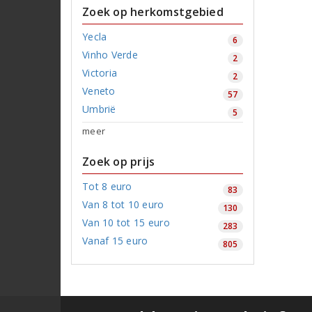
Zoek op herkomstgebied
Yecla
6
Vinho Verde
2
Victoria
2
Veneto
57
Umbrië
5
meer
Zoek op prijs
Tot 8 euro
83
Van 8 tot 10 euro
130
Van 10 tot 15 euro
283
Vanaf 15 euro
805