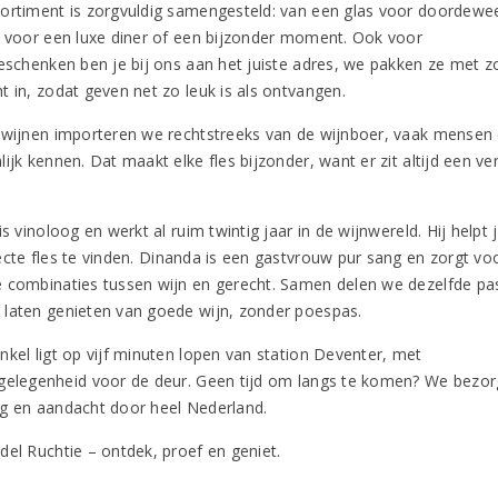
ortiment is zorgvuldig samengesteld: van een glas voor doordewe
s voor een luxe diner of een bijzonder moment. Ook voor
geschenken ben je bij ons aan het juiste adres, we pakken ze met z
t in, zodat geven net zo leuk is als ontvangen.
 wijnen importeren we rechtstreeks van de wijnboer, vaak mensen
ijk kennen. Dat maakt elke fles bijzonder, want er zit altijd een ve
is vinoloog en werkt al ruim twintig jaar in de wijnwereld. Hij helpt 
ecte fles te vinden. Dinanda is een gastvrouw pur sang en zorgt vo
 combinaties tussen wijn en gerecht. Samen delen we dezelfde pas
laten genieten van goede wijn, zonder poespas.
nkel ligt op vijf minuten lopen van station Deventer, met
gelegenheid voor de deur. Geen tijd om langs te komen? We bezo
g en aandacht door heel Nederland.
del Ruchtie – ontdek, proef en geniet.