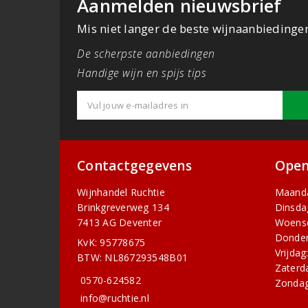
Aanmelden nieuwsbrief
Mis niet langer de beste wijnaanbiedinge
De scherpste aanbiedingen
Handige wijn en spijs tips
Contactgegevens
Open
Wijnhandel Ruchtie
Maand
Brinkgreverweg 134
Dinsda
7413 AG Deventer
Woens
Donder
KvK: 95778675
Vrijdag
BTW: NL867293548B01
Zaterd
0570-624582
Zondag
info@ruchtie.nl