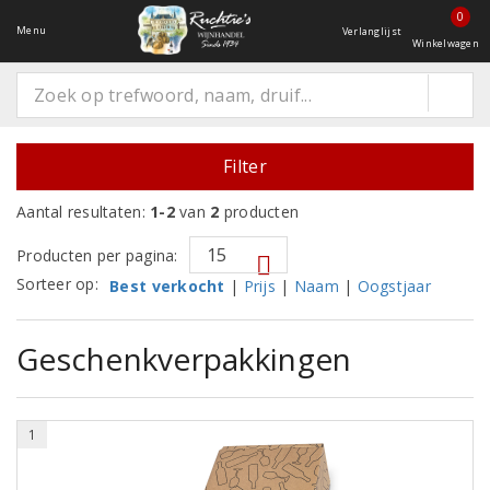
0
Menu
Verlanglijst
Winkelwagen
Filter
Aantal resultaten:
1-2
van
2
producten
Producten per pagina:
Sorteer op:
Best verkocht
|
Prijs
|
Naam
|
Oogstjaar
Geschenkverpakkingen
1