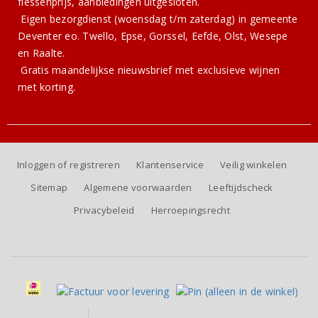
flessenprijs, aanbiedingen uitgesloten.
Eigen bezorgdienst (woensdag t/m zaterdag) in gemeente
Deventer eo. Twello, Epse, Gorssel, Eefde, Olst, Wesepe
en Raalte.
Gratis
maandelijkse nieuwsbrief
met exclusieve wijnen
met korting.
Inloggen of registreren
Klantenservice
Veilig winkelen
Sitemap
Algemene voorwaarden
Leeftijdscheck
Privacybeleid
Herroepingsrecht