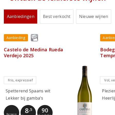
Aanbiedingen
Best verkocht
Nieuwe wijnen
Aanbieding
Aanbie
Castelo de Medina Rueda
Bodega
Verdejo 2025
Tempr
Fris, expressief
Vol, ve
Spetterend Spaans wit
Plezier
Lekker bij gamba’s
Heerli
8
90
,5
Perswijn