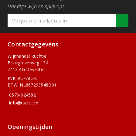
Handige wijn en spijs tips
Contactgegevens
Wijnhandel Ruchtie
Brinkgreverweg 134
7413 AG Deventer
KvK: 95778675
BTW: NL867293548B01
0570-624582
info@ruchtie.nl
Openingstijden