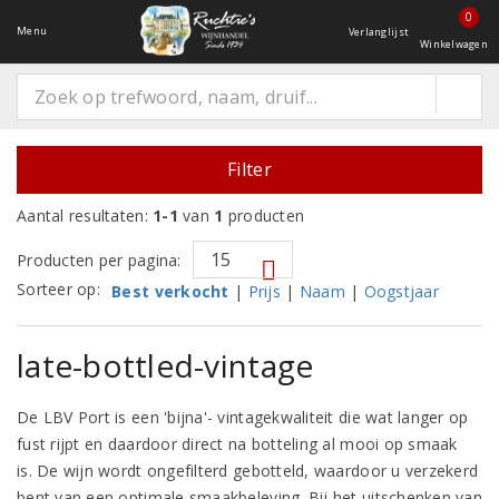
0
Menu
Verlanglijst
Winkelwagen
Filter
Aantal resultaten:
1-1
van
1
producten
Producten per pagina:
Sorteer op:
Best verkocht
|
Prijs
|
Naam
|
Oogstjaar
late-bottled-vintage
De LBV Port is een 'bijna'- vintagekwaliteit die wat langer op
fust rijpt en daardoor direct na botteling al mooi op smaak
is. De wijn wordt ongefilterd gebotteld, waardoor u verzekerd
bent van een optimale smaakbeleving. Bij het uitschenken van