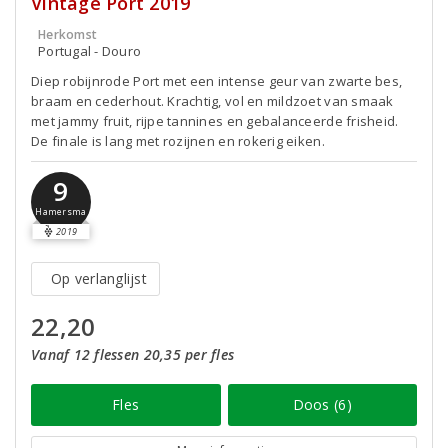
Vintage Port 2019
Herkomst
Portugal - Douro
Diep robijnrode Port met een intense geur van zwarte bes,
braam en cederhout. Krachtig, vol en mildzoet van smaak
met jammy fruit, rijpe tannines en gebalanceerde frisheid.
De finale is lang met rozijnen en rokerig eiken.
9
Hamersma
2019
Op verlanglijst
22,20
Vanaf 12 flessen 20,35 per fles
Fles
Doos (6)