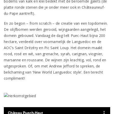
bodems van kalk en klei bedekt met de beroemde galets (de
platte ronde stenen die je onder meer ook in Châteauneuf-
du-Pape aantreft).
En zo begon – from scratch – de creatie van een topdomein.
De olijfbomen werden gerooid, wijngaarden aangelegd, het
domein gebouwd. Vandaag de dag telt Puec-Haut bijna 200
hectare, verdeeld over voornamelijk de Languedoc en de
AOC’s Saint Drézéry en Pic Saint Loup. Het domein maakt
rood, rosé en wit, van grenache, syrah, carignan, viognier,
marsanne en roussane. De wijnen zijn krachtig, vol, rond en
uitgesproken. Of, om met Andrew Jefford te spreken, de
belichaming van ‘New World Languedoc style’. Een terecht
compliment!