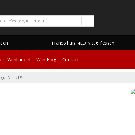
nden
Franco huis NLD. v.a. 6 flessen
e's Wijnhandel
Wijn Blog
Contact
gut Daniel Fries
s