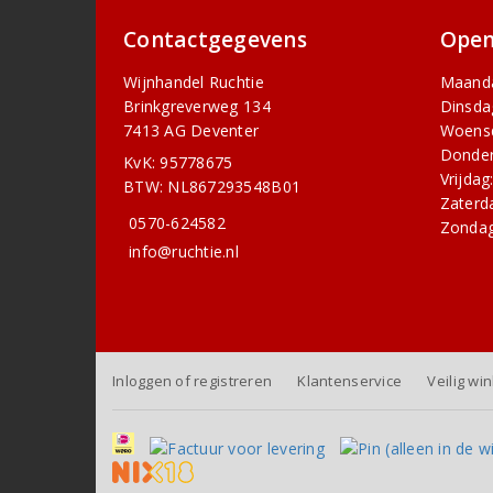
Contactgegevens
Open
Wijnhandel Ruchtie
Maand
Brinkgreverweg 134
Dinsda
7413 AG Deventer
Woens
Donder
KvK: 95778675
Vrijdag
BTW: NL867293548B01
Zaterd
0570-624582
Zondag
info@ruchtie.nl
Inloggen of registreren
Klantenservice
Veilig wi