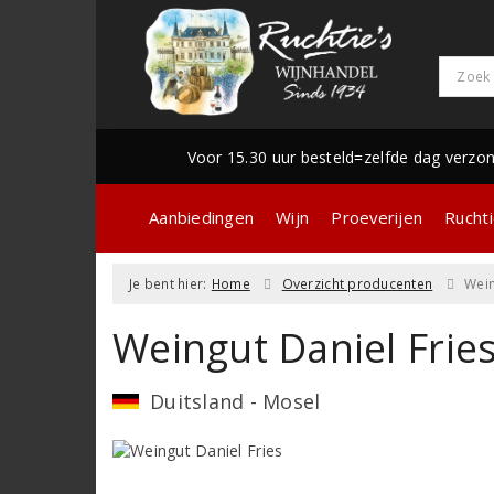
Voor 15.30 uur besteld=zelfde dag verzo
Aanbiedingen
Wijn
Proeverijen
Ruchti
Je bent hier:
Home
Overzicht producenten
Wein
Weingut Daniel Frie
Duitsland - Mosel