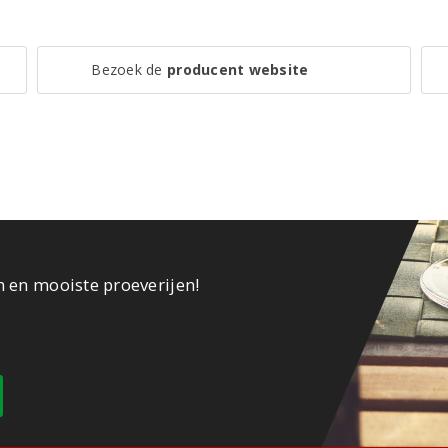
Bezoek de
producent website
n en mooiste proeverijen!