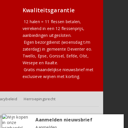
Kwaliteitsgarantie
12 halen = 11 flessen betalen,
verrekend in een 12 flessenprijs,
aanbiedingen uitgesloten.
Eigen bezorgdienst (woensdag t/m
zaterdag) in gemeente Deventer eo.
Twello, Epse, Gorssel, Eefde, Olst,
Wesepe en Raalte.
Gratis
maandelijkse nieuwsbrief
met
exclusieve wijnen met korting.
vacybeleid
Herroepingsrecht
f BTW, exclusief eventuele verzendkosten (voor orders tot 6
Aanmelden nieuwsbrief
flessen)
Aanmelden