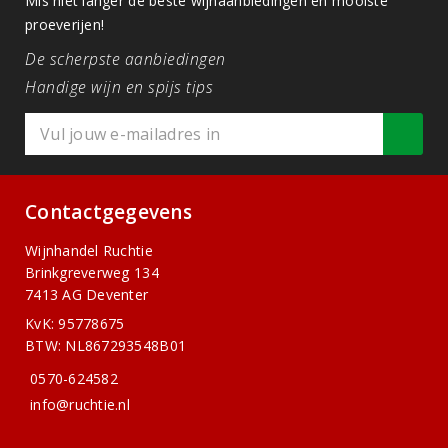
Mis niet langer de beste wijnaanbiedingen en mooiste
proeverijen!
De scherpste aanbiedingen
Handige wijn en spijs tips
Contactgegevens
Wijnhandel Ruchtie
Brinkgreverweg 134
7413 AG Deventer
KvK: 95778675
BTW: NL867293548B01
0570-624582
info@ruchtie.nl