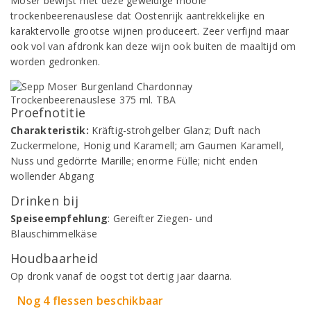
Moser bewijst met deze geweldige mooie
trockenbeerenauslese dat Oostenrijk aantrekkelijke en
karaktervolle grootse wijnen produceert. Zeer verfijnd maar
ook vol van afdronk kan deze wijn ook buiten de maaltijd om
worden gedronken.
Proefnotitie
Charakteristik:
Kräftig-strohgelber Glanz; Duft nach
Zuckermelone, Honig und Karamell; am Gaumen Karamell,
Nuss und gedörrte Marille; enorme Fülle; nicht enden
wollender Abgang
Drinken bij
Speiseempfehlung
: Gereifter Ziegen- und
Blauschimmelkäse
Houdbaarheid
Op dronk vanaf de oogst tot dertig jaar daarna.
Nog 4 flessen beschikbaar