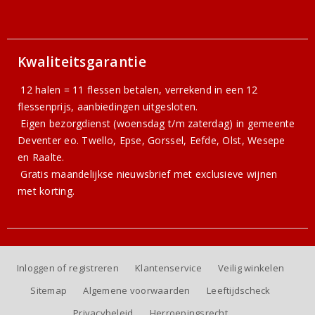
Kwaliteitsgarantie
12 halen = 11 flessen betalen, verrekend in een 12
flessenprijs, aanbiedingen uitgesloten.
Eigen bezorgdienst (woensdag t/m zaterdag) in gemeente
Deventer eo. Twello, Epse, Gorssel, Eefde, Olst, Wesepe
en Raalte.
Gratis
maandelijkse nieuwsbrief
met exclusieve wijnen
met korting.
Inloggen of registreren
Klantenservice
Veilig winkelen
Sitemap
Algemene voorwaarden
Leeftijdscheck
Privacybeleid
Herroepingsrecht