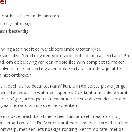
el
 voor beluchten en decanteren
en elegant design
sserbestendig
 wijnglazen heeft de wereldberoemde Oostenrijkse
kspecialist Riedel nog een grote voorliefde: de decanteerkaraf. En
ad, om de beleving van een mooie fles wijn compleet te maken,
alve een set perfecte glazen ook een karaf om de wijn uit te
n niet ontbreken.
e Riedel Merlot decanteerkaraf kunt u in de eerste plaats jonge
beluchten zodat ze wat meer openen. Ook kunt u met deze karaf
terde of gerijpte wijnen van eventueel bezinksel scheiden door de
ngzaam en voorzichtig over te schenken.
en is deze prachtkaraf niet alleen functioneel, maar ook nog
n sieraad op tafel. De Merlot-karaf heeft een schitterend slank en
 ontwerp, met een iets hoekige ronding. Zet ‘m op tafel met de