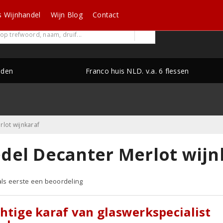
s Wijnhandel
Wijn Blog
Contact
nden
Franco huis NLD. v.a. 6 flessen
rlot wijnkaraf
edel Decanter Merlot wijn
 als eerste een beoordeling
htige karaf van glaswerkspecialist