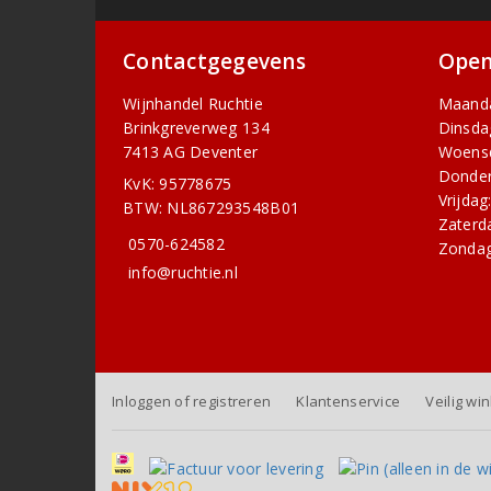
Contactgegevens
Open
Wijnhandel Ruchtie
Maand
Brinkgreverweg 134
Dinsda
7413 AG Deventer
Woens
Donder
KvK: 95778675
Vrijdag
BTW: NL867293548B01
Zaterd
0570-624582
Zondag
info@ruchtie.nl
Inloggen of registreren
Klantenservice
Veilig wi