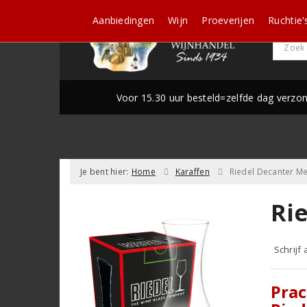
Aanbiedingen
Wijn
Proeverijen
Ruchtie'
Voor 15.30 uur besteld=zelfde dag verzo
Je bent hier:
Home
Karaffen
Riedel Decanter Me
Ri
Schrijf
Prac