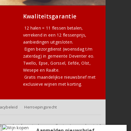
Kwaliteitsgarantie
12 halen = 11 flessen betalen,
verrekend in een 12 flessenprijs,
aanbiedingen uitgesloten.
Eigen bezorgdienst (woensdag t/m
zaterdag) in gemeente Deventer eo.
Twello, Epse, Gorssel, Eefde, Olst,
Wesepe en Raalte.
Gratis
maandelijkse nieuwsbrief
met
exclusieve wijnen met korting.
vacybeleid
Herroepingsrecht
f BTW, exclusief eventuele verzendkosten (voor orders tot 6
Aanmelden nieuwsbrief