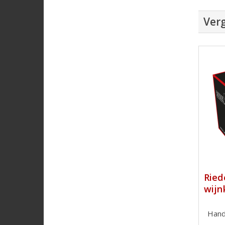
Verg
Ried
wijn
Hand