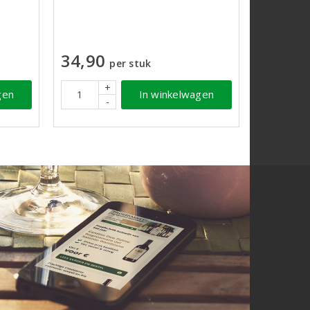
34,90
per stuk
+
gen
In winkelwagen
-