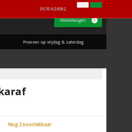
0570-624582
Inloggen
Klantenservice
0570-624582
Winkelwagen
0
Proeven op vrijdag & zaterdag
karaf
Nog 2 beschikbaar