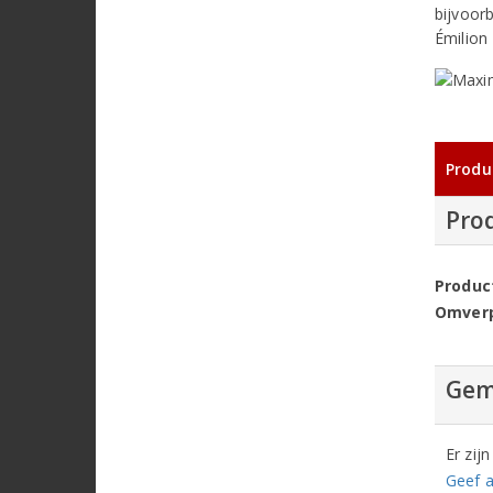
bijvoor
Émilion
Produ
Pro
Produc
Omver
Gem
Er zij
Geef a