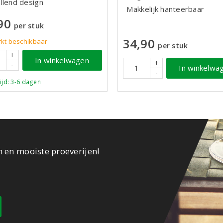
llend design
Makkelijk hanteerbaar
90
per stuk
34,90
kt beschikbaar
per stuk
+
In winkelwagen
+
-
In winkelwa
-
ijd: 3-6 dagen
n en mooiste proeverijen!