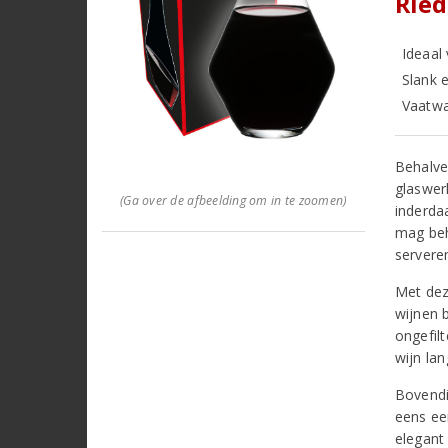
Ried
Ideaal
Slank 
Vaatwa
Behalve
glaswer
(Ga over de afbeelding om in te zoomen)
inderda
mag beh
servere
Met dez
wijnen 
ongefil
wijn la
Bovendi
eens ee
elegant