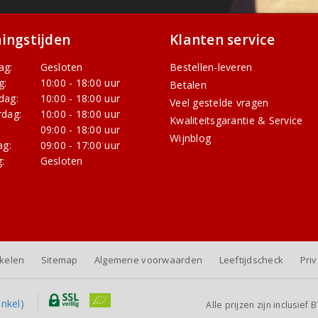
ingstijden
Klanten service
ag:
Gesloten
Bestellen-leveren
g:
10:00 - 18:00 uur
Betalen
dag:
10:00 - 18:00 uur
Veel gestelde vragen
dag:
10:00 - 18:00 uur
Kwaliteitsgarantie & Service
:
09:00 - 18:00 uur
Wijnblog
ag:
09:00 - 17:00 uur
:
Gesloten
nkelen
Sitemap
Algemene voorwaarden
Leeftijdscheck
Pri
Alle prijzen zijn inclusie