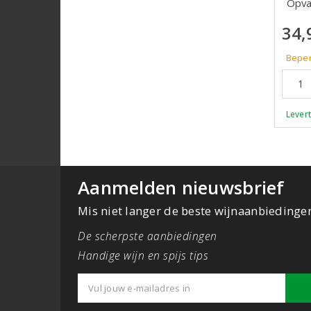
Opva
34,
Beper
Levert
Aanmelden nieuwsbrief
Mis niet langer de beste wijnaanbiedinge
De scherpste aanbiedingen
Handige wijn en spijs tips