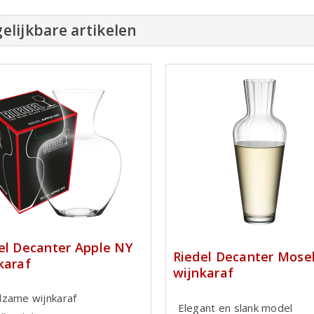
elijkbare artikelen
el Decanter Apple NY
Riedel Decanter Mose
karaf
wijnkaraf
zame wijnkaraf
Elegant en slank model