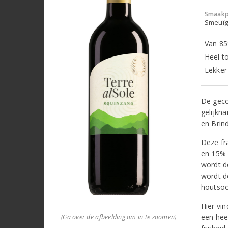
Smaakp
Smeuïg,
Van 85
Heel t
Lekker
De geco
gelijkna
en Brind
Deze fr
en 15% m
wordt de
wordt d
houtsoo
Hier vin
een hee
(Ga over de afbeelding om in te zoomen)