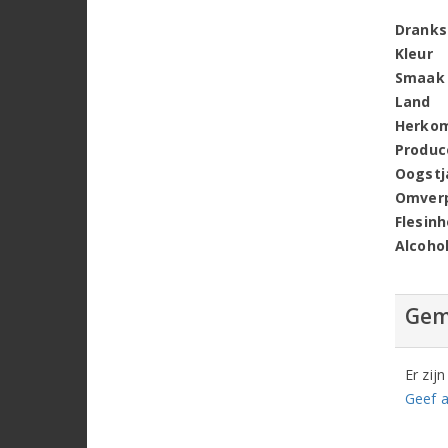
Dranks
Kleur
Smaak
Land
Herko
Produc
Oogstj
Omver
Flesin
Alcoho
Gem
Er zij
Geef a