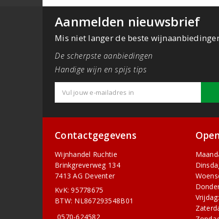
Aanmelden nieuwsbrief
Mis niet langer de beste wijnaanbiedinge
De scherpste aanbiedingen
Handige wijn en spijs tips
Contactgegevens
Open
Wijnhandel Ruchtie
Maand
Brinkgreverweg 134
Dinsda
7413 AG Deventer
Woens
Donder
KvK: 95778675
Vrijdag
BTW: NL867293548B01
Zaterd
0570-624582
Zondag