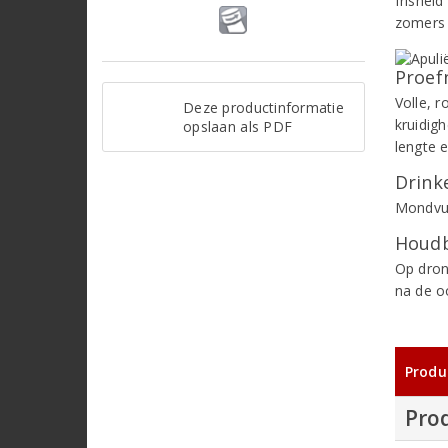
frisheid
zomers b
Proef
Volle, 
Deze productinformatie
kruidig
opslaan als PDF
lengte 
Drinke
Mondvull
Houdb
Op dron
na de o
Produ
Pro