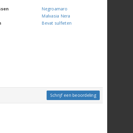
ssen
Negroamaro
Malvasia Nera
n
Bevat sulfieten
Schrijf een beoordeling