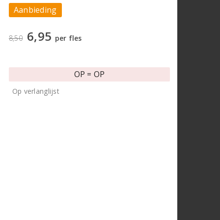
Aanbieding
6,95
8,50
per fles
OP = OP
Op verlanglijst