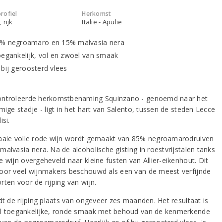
rofiel
Herkomst
 rijk
Italië - Apulië
% negroamaro en 15% malvasia nera
oegankelijk, vol en zwoel van smaak
 bij geroosterd vlees
ntroleerde herkomstbenaming Squinzano - genoemd naar het
mige stadje - ligt in het hart van Salento, tussen de steden Lecce
isi.
aaie volle rode wijn wordt gemaakt van 85% negroamarodruiven
alvasia nera. Na de alcoholische gisting in roestvrijstalen tanks
 wijn overgeheveld naar kleine fusten van Allier-eikenhout. Dit
oor veel wijnmakers beschouwd als een van de meest verfijnde
rten voor de rijping van wijn.
dt de rijping plaats van ongeveer zes maanden. Het resultaat is
l toegankelijke, ronde smaak met behoud van de kenmerkende