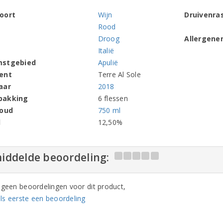
oort
Wijn
Druivenra
Rood
Droog
Allergene
Italië
mstgebied
Apulië
ent
Terre Al Sole
aar
2018
pakking
6 flessen
houd
750 ml
l
12,50%
iddelde beoordeling:
n geen beoordelingen voor dit product,
ls eerste een beoordeling