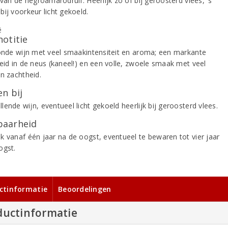
 van de negroamarodruif. Heerlijk zo of bij geroosterd vlees, 's
ij voorkeur licht gekoeld.
notitie
ronde wijn met veel smaakintensiteit en aroma; een markante
heid in de neus (kaneel!) en een volle, zwoele smaak met veel
en zachtheid.
n bij
ende wijn, eventueel licht gekoeld heerlijk bij geroosterd vlees.
aarheid
k vanaf één jaar na de oogst, eventueel te bewaren tot vier jaar
ogst.
ctinformatie
Beoordelingen
ductinformatie