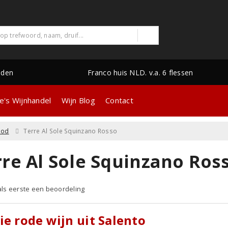
nden
Franco huis NLD. v.a. 6 flessen
e's Wijnhandel
Wijn Blog
Contact
ood
Terre Al Sole Squinzano Rosso
rre Al Sole Squinzano Ros
 als eerste een beoordeling
ie rode wijn uit Salento