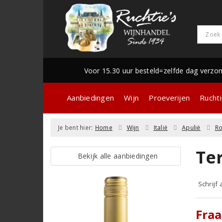
Voor 15.30 uur besteld=zelfde dag verzo
Aanbiedingen
Wijn
Proeverijen
Ruchti
Je bent hier:
Home
Wijn
Italië
Apulië
R
Te
Bekijk alle aanbiedingen
Schrijf
Fraa