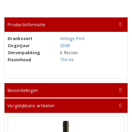
Productinformatie
Dranksoort
Vintage Port
Oogstjaar
2008
Omverpakking
6 flessen
Flesinhoud
750 ml
Beoordelingen
Vergelijkbare artikelen