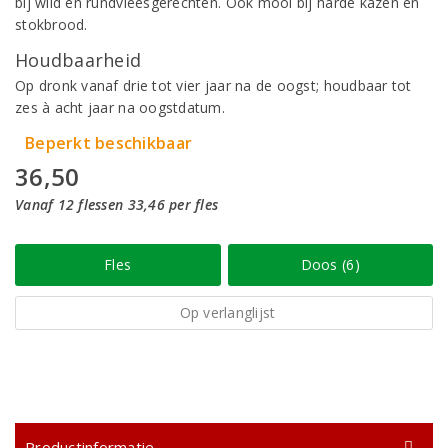
bij wild en rundvleesgerechten. Ook mooi bij harde kazen en
stokbrood.
Houdbaarheid
Op dronk vanaf drie tot vier jaar na de oogst; houdbaar tot
zes à acht jaar na oogstdatum.
Beperkt beschikbaar
36,50
Vanaf 12 flessen 33,46 per fles
Fles
Doos (6)
Op verlanglijst
Productinformatie