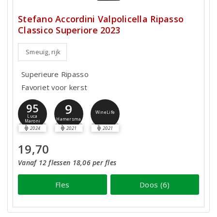
Stefano Accordini Valpolicella Ripasso
Classico Superiore 2023
Smeuïg, rijk
Superieure Ripasso
Favoriet voor kerst
9
95
WineLife
Luca
Hamersma
Maroni
2024
2021
2021
19,70
Vanaf 12 flessen 18,06 per fles
Fles
Doos (6)