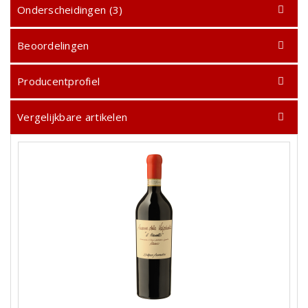
Onderscheidingen (3)
Beoordelingen
Producentprofiel
Vergelijkbare artikelen