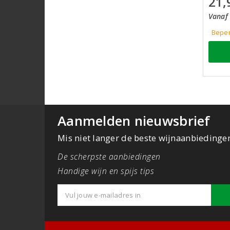
21,
Vanaf 
Beper
Aanmelden nieuwsbrief
Mis niet langer de beste wijnaanbiedinge
De scherpste aanbiedingen
Handige wijn en spijs tips