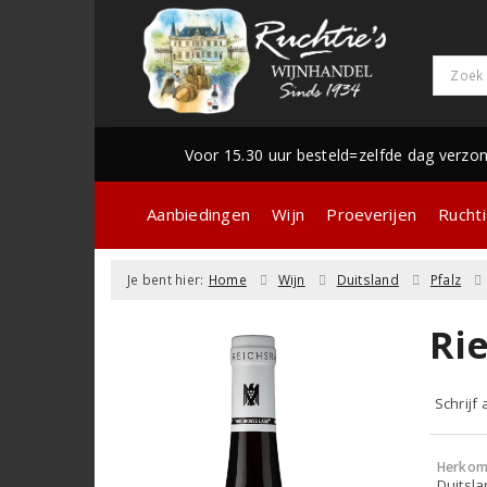
Voor 15.30 uur besteld=zelfde dag verzo
Aanbiedingen
Wijn
Proeverijen
Ruchti
Je bent hier:
Home
Wijn
Duitsland
Pfalz
Rie
Schrijf
Herkom
Duitsla