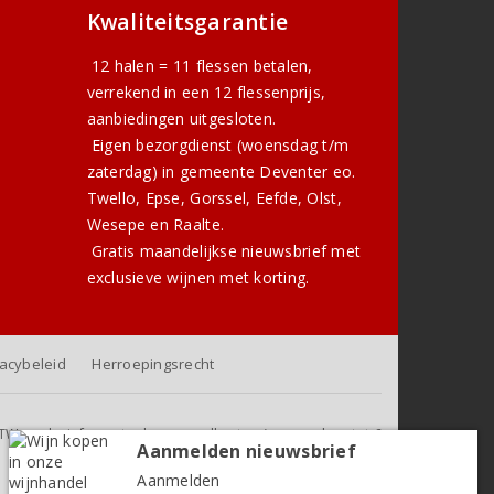
Kwaliteitsgarantie
12 halen = 11 flessen betalen,
verrekend in een 12 flessenprijs,
aanbiedingen uitgesloten.
Eigen bezorgdienst (woensdag t/m
zaterdag) in gemeente Deventer eo.
Twello, Epse, Gorssel, Eefde, Olst,
Wesepe en Raalte.
Gratis
maandelijkse nieuwsbrief
met
exclusieve wijnen met korting.
vacybeleid
Herroepingsrecht
f BTW, exclusief eventuele verzendkosten (voor orders tot 6
Aanmelden nieuwsbrief
flessen)
Aanmelden