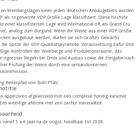
ten Weinbergslagen eines jeden deutschen Anbaugebiets wurden
 als sogenannte VDP.Große Lage klassifiziert. Diese höchste
e einer klassifizierten Lage wird international oft als Grand Cru
net, analog zum Burgund. Wenn die Weine aus einer VDP.Große
ocken ausgebaut werden, dürfen sie sich Großes Gewächs
 die Spitze der VDP-Qualitätspyramide. Voraussetzung dafür sind
ßige Kontrollen der Weinberge und Produktionsräume, das
en rigoroser Regeln bei Ernte und Ausbau sowie die Freigabe nach
her Prüfung der Weine durch eine verbandsinternen
skommission.
notitie
ge appelzuren afgewisseld met een complexe honing-karamel
Een weeldige afdronk met een zachte mineraliteit.
aarheid
 vanaf 5 a 6 jaar na de oogst, houdbaar tot 2028.