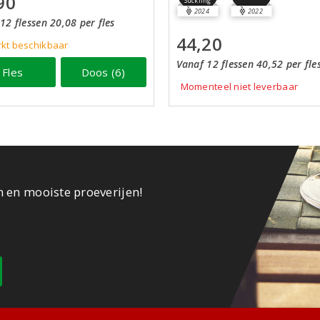
90
Suckling
2024
2022
12 flessen 20,08 per fles
44,20
kt beschikbaar
Vanaf 12 flessen 40,52 per fle
Fles
Doos (6)
Momenteel niet leverbaar
n en mooiste proeverijen!