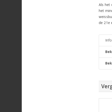
Als het 
het min
weissbu
de 21e 
Inf
Bek
Bek
Verg