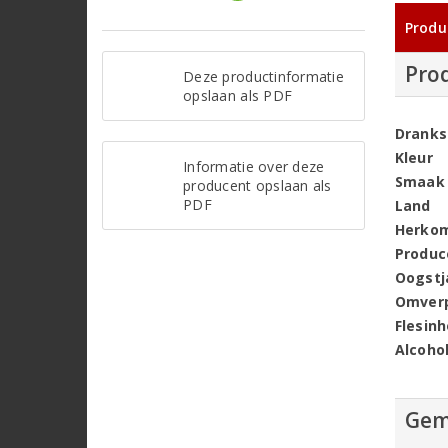
Produ
Pro
Deze productinformatie
opslaan als PDF
Dranks
Kleur
Informatie over deze
Smaak
producent opslaan als
PDF
Land
Herko
Produc
Oogstj
Omver
Flesin
Alcoho
Gem