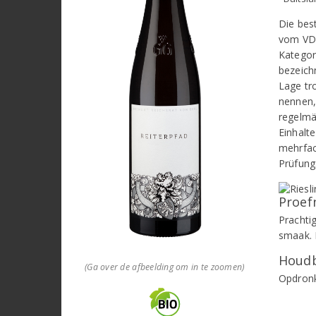
Die bes
vom VDP
Kategori
bezeich
Lage tr
nennen,
regelmä
Einhalt
mehrfac
Prüfung
Proef
Prachti
smaak. 
Houdb
(Ga over de afbeelding om in te zoomen)
Opdronk