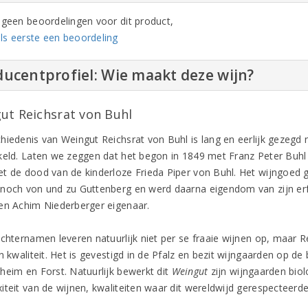
n geen beoordelingen voor dit product,
ls eerste een beoordeling
ucentprofiel: Wie maakt deze wijn?
ut Reichsrat von Buhl
hiedenis van Weingut Reichsrat von Buhl is lang en eerlijk gezegd 
keld. Laten we zeggen dat het begon in 1849 met Franz Peter Buhl 
t de dood van de kinderloze Frieda Piper von Buhl. Het wijngoed g
noch von und zu Guttenberg en werd daarna eigendom van zijn erf
en Achim Niederberger eigenaar.
achternamen leveren natuurlijk niet per se fraaie wijnen op, maar R
n kwaliteit. Het is gevestigd in de Pfalz en bezit wijngaarden op d
heim en Forst. Natuurlijk bewerkt dit
Weingut
zijn wijngaarden biol
iteit van de wijnen, kwaliteiten waar dit wereldwijd gerespecteerd