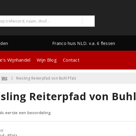
nden
Franco huis NLD. v.a. 6 flessen
e's Wijnhandel
Wijn Blog
Contact
Wit
Riesling Reiterpfad von Buhl Pfalz
sling Reiterpfad von Buhl
 als eerste een beoordeling
st
nd - Pfalz