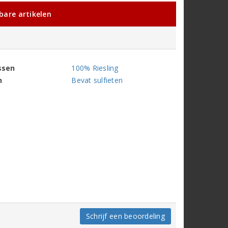
kbare artikelen
ssen
100% Riesling
n
Bevat sulfieten
Schrijf een beoordeling