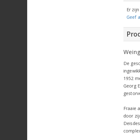
Er zij
Geef a
Prod
Weing
De gesc
ingewik
1952 me
Georg E
gestorv
Fraaie 
door zij
Deisdes
complex