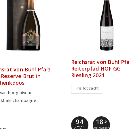
Reichsrat von Buhl Pfa
Reiterpfad HOF GG
hsrat von Buhl Pfalz
Riesling 2021
 Reserve Brut in
chenkdoos
Fris tot zacht
 van hoog niveau
kt als champagne
94
18
,5
James
Weinwisser