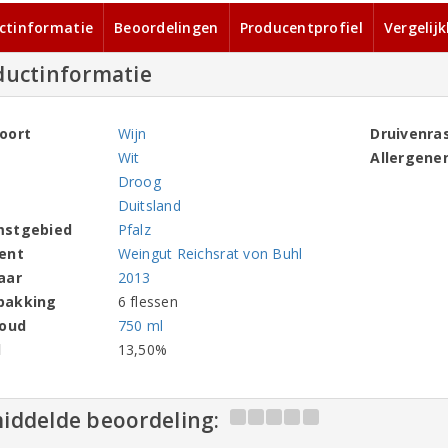
ctinformatie
Beoordelingen
Producentprofiel
Vergelij
ductinformatie
oort
Wijn
Druivenra
Wit
Allergene
Droog
Duitsland
mstgebied
Pfalz
ent
Weingut Reichsrat von Buhl
aar
2013
pakking
6 flessen
houd
750 ml
l
13,50%
iddelde beoordeling: