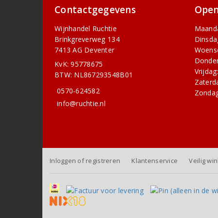
Contactgegevens
Open
Wijnhandel Ruchtie
Maand
Brinkgreverweg 134
Dinsda
7413 AG Deventer
Woens
Donder
KvK: 95778675
Vrijdag
BTW: NL867293548B01
Zaterd
0570-624582
Zondag
info@ruchtie.nl
Inloggen of registreren
Klantenservice
Veilig wi