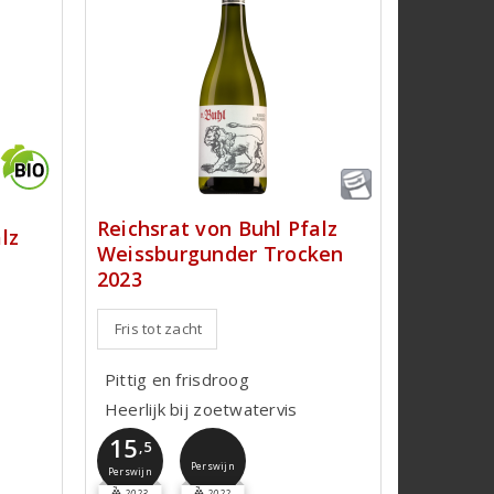
Reichsrat von Buhl Pfalz
lz
Weissburgunder Trocken
2023
Fris tot zacht
Pittig en frisdroog
Heerlijk bij zoetwatervis
15
,5
Perswijn
Perswijn
2023
2022