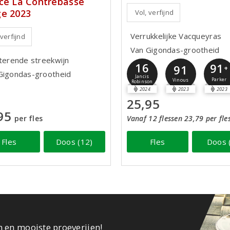
ce La Contrebasse
e 2023
Vol, verfijnd
Verrukkelijke Vacqueyras
 verfijnd
Van Gigondas-grootheid
tterende streekwijn
16
91
91
+
Gigondas-grootheid
Jancis
Parker
Vinous
Robinson
2024
2023
2023
25,95
95
per fles
Vanaf 12 flessen 23,79 per fle
Fles
Doos (12)
Fles
Doos 
n en mooiste proeverijen!