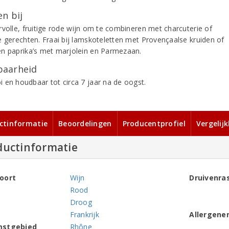
n bij
rvolle, fruitige rode wijn om te combineren met charcuterie of
e gerechten. Fraai bij lamskoteletten met Provençaalse kruiden of
n paprika’s met marjolein en Parmezaan.
aarheid
 en houdbaar tot circa 7 jaar na de oogst.
ctinformatie
Beoordelingen
Producentprofiel
Vergelij
ductinformatie
oort
Wijn
Druivenra
Rood
Droog
Frankrijk
Allergene
mstgebied
Rhône