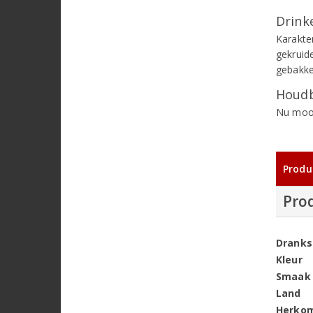
Drinke
Karakte
gekruid
gebakke
Houdb
Nu mooi
Produ
Pro
Dranks
Kleur
Smaak
Land
Herko