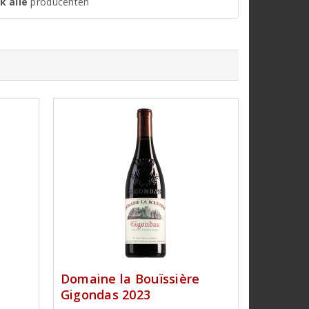
k alle
producenten
e
Domaine la Bouïssière
Gigondas 2023