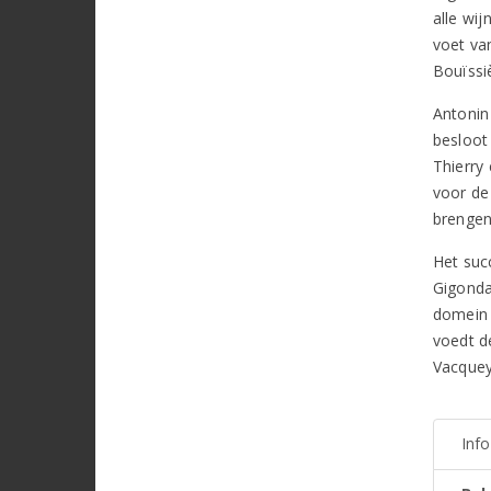
alle wi
voet va
Bouïssi
Antonin
besloot 
Thierry 
voor de
brengen
Het suc
Gigondas
domein n
voedt d
Vacquey
Inf