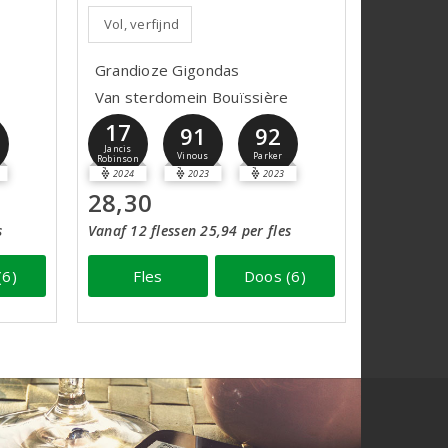
Vol, verfijnd
Grandioze Gigondas
Van sterdomein Bouïssière
17
91
92
Jancis
Vinous
Parker
Robinson
2024
2023
2023
28,30
s
Vanaf 12 flessen 25,94 per fles
(6)
Fles
Doos (6)