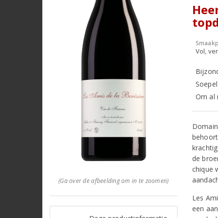
Heer
top
Smaakp
Vol, ver
Bijzon
Soepel
Om al 
Domaine
behoort
krachti
de broe
chique 
aandach
(Ga over de afbeelding om in te zoomen)
Les Ami
een aan