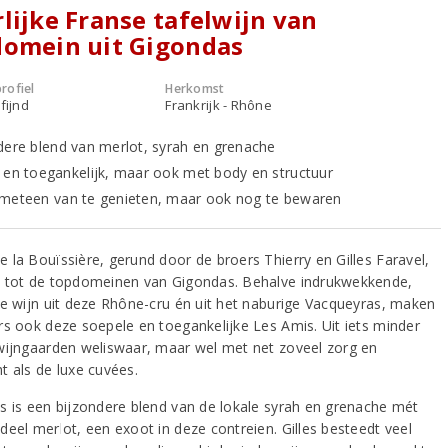
lijke Franse tafelwijn van
domein uit Gigondas
rofiel
Herkomst
fijnd
Frankrijk - Rhône
dere blend van merlot, syrah en grenache
 en toegankelijk, maar ook met body en structuur
meteen van te genieten, maar ook nog te bewaren
 la Bouïssière, gerund door de broers Thierry en Gilles Faravel,
 tot de topdomeinen van Gigondas. Behalve indrukwekkende,
ge wijn uit deze Rhône-cru én uit het naburige Vacqueyras, maken
rs ook deze soepele en toegankelijke Les Amis. Uit iets minder
wijngaarden weliswaar, maar wel met net zoveel zorg en
t als de luxe cuvées.
s is een bijzondere blend van de lokale syrah en grenache mét
deel merlot, een exoot in deze contreien. Gilles besteedt veel