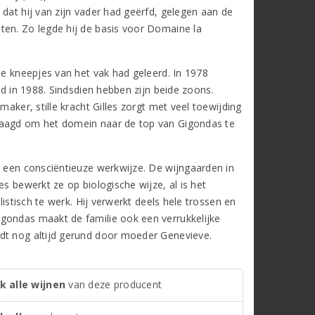
dat hij van zijn vader had geërfd, gelegen aan de
ten. Zo legde hij de basis voor Domaine la
de kneepjes van het vak had geleerd. In 1978
od in 1988. Sindsdien hebben zijn beide zoons.
maker, stille kracht Gilles zorgt met veel toewijding
slaagd om het domein naar de top van Gigondas te
n een consciëntieuze werkwijze. De wijngaarden in
s bewerkt ze op biologische wijze, al is het
listisch te werk. Hij verwerkt deels hele trossen en
igondas maakt de familie ook een verrukkelijke
rdt nog altijd gerund door moeder Genevieve.
k alle wijnen
van deze producent