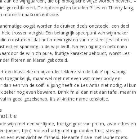
t aan de wijngaarden, die op biologische wijze worden bewerkt –
niet gecertificeerd. De opbrengsten houden Gilles en Thierry laag,
n mooie smaakconcentratie.
andmatige oogst worden de druiven deels ontsteeld, een deel
n hele trossen vergist. Een belangrijk speerpunt van wijnmaker
, die constateert dat het meevergisten van de steeltjes tot een
risheid en spanning in de wijn leidt. Na een rijping in betonnen
waardoor de wijn z’n pure, fruitige karakter behoudt, wordt Les
der filteren en klaren gebotteld.
rt een klassieke en bijzonder lekkere ‘vin de table’ op: sappig,
en toegankelijk, maar wel met net even wat meer body en
r dan een ‘vin de soif’. Rijping heeft de Les Amis niet nodig, al kun
ok zeker nog even bewaren. Drink ‘m al dan niet aan tafel, maar in
val in goed gezelschap. It’s all-in the name tenslotte.
notitie
ode wijn met een verfijnde, fruitige geur van pruim, zwarte bes en
en (peper, tijm). Vol en hartig met rijp donker fruit, stevige
en een evenwichtige frisheid. Elegante finale met lauriertoets.