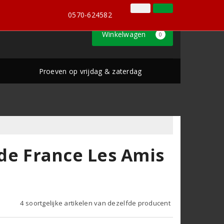
0570-624582
Inloggen
Klantenservice
0570-624582
Winkelwagen
0
Proeven op vrijdag & zaterdag
e
 de France Les Amis
4 soortgelijke artikelen van dezelfde producent