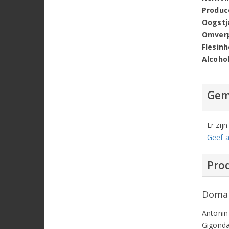
Produc
Oogstj
Omver
Flesin
Alcoho
Gem
Er zij
Geef a
Prod
Domai
Antonin
Gigondas