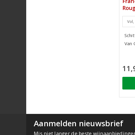
Fran
Roug
Vol,
Schi
Van 
11,
Aanmelden nieuwsbrief
Mis niet langer de beste wijnaanbiedinge