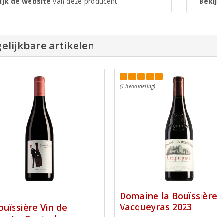
ijk de website
van deze producent
Bekij
elijkbare artikelen
(1 beoordeling)
Domaine la Bouïssièr
Vacqueyras 2023
ouïssière Vin de