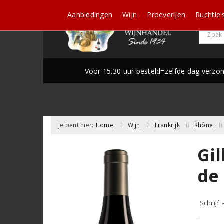
Aanbiedingen
Wijn
Proeverijen
Ruchtie'
Voor 15.30 uur besteld=zelfde dag verzo
Je bent hier:
Home
Wijn
Frankrijk
Rhône
Gil
de 
Schrijf