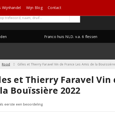
s Wijnhandel
Wijn Blog
Contact
nden
Franco huis NLD. v.a. 6 flessen
Rood
Gilles et Thierry Faravel Vin de France Les Amis de la Bouïssièr
les et Thierry Faravel Vin
la Bouïssière 2022
 als eerste een beoordeling