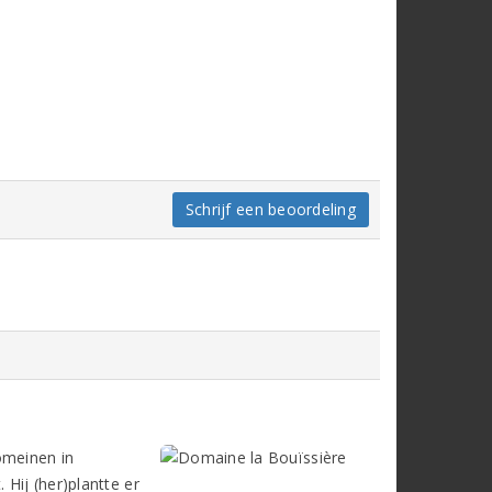
Schrijf een beoordeling
omeinen in
 Hij (her)plantte er