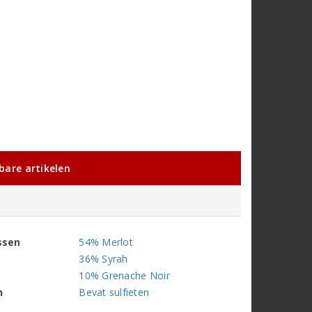
kbare artikelen
ssen
54% Merlot
36% Syrah
10% Grenache Noir
n
Bevat sulfieten