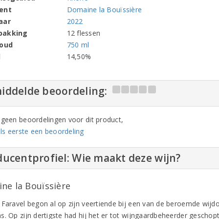
ent
Domaine la Bouïssière
aar
2022
pakking
12 flessen
houd
750 ml
l
14,50%
iddelde beoordeling:
n geen beoordelingen voor dit product,
ls eerste een beoordeling
ucentprofiel: Wie maakt deze wijn?
ne la Bouïssière
 Faravel begon al op zijn veertiende bij een van de beroemde wijd
. Op zijn dertigste had hij het er tot wijngaardbeheerder geschopt.