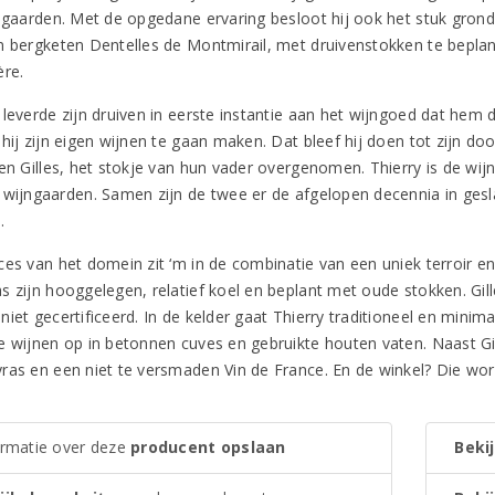
jngaarden. Met de opgedane ervaring besloot hij ook het stuk grond 
n bergketen Dentelles de Montmirail, met druivenstokken te beplan
ère.
 leverde zijn druiven in eerste instantie aan het wijngoed dat hem 
hij zijn eigen wijnen te gaan maken. Dat bleef hij doen tot zijn do
en Gilles, het stokje van hun vader overgenomen. Thierry is de wijn
 wijngaarden. Samen zijn de twee er de afgelopen decennia in ge
.
ces van het domein zit ‘m in de combinatie van een uniek terroir e
 zijn hooggelegen, relatief koel en beplant met oude stokken. Gille
iet gecertificeerd. In de kelder gaat Thierry traditioneel en minima
e wijnen op in betonnen cuves en gebruikte houten vaten. Naast G
ras en een niet te versmaden Vin de France. En de winkel? Die wo
ormatie over deze
producent opslaan
Bekij