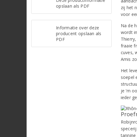
Deze productinformatie
aandach
opslaan als PDF
zij het 
voor ee
Na de h
Informatie over deze
wordt i
producent opslaan als
Thierry
PDF
fraaie f
cuves, 
Amis zon
Het leve
soepel 
structuu
je ‘m o
ieder ge
Proef
Robijnr
specerij
tannine 