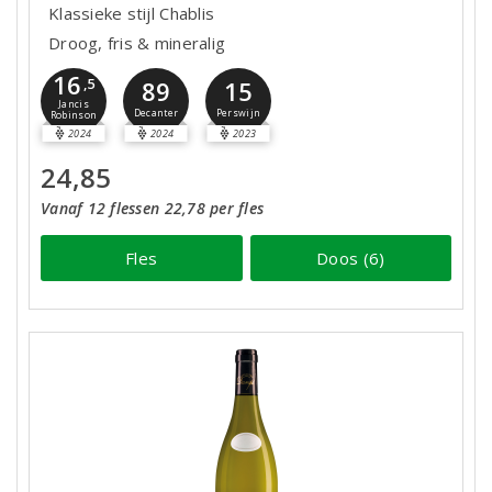
Klassieke stijl Chablis
Droog, fris & mineralig
16
,5
89
15
Jancis
Decanter
Perswijn
Robinson
2024
2024
2023
24,85
Vanaf 12 flessen 22,78 per fles
Fles
Doos (6)