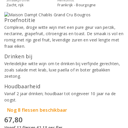
Smaakprofiel
Herkomst
Zacht, rijk
Frankrijk - Bourgogne
Proefnotitie
Complexe, droge witte wijn met een pure geur van perzik,
nectarine, grapefruit, citroengras en toast. De smaak is vol en
romig met rijp geel fruit, levendige zuren en veel lengte met
fraai eiken.
Drinken bij
Verleidelijke witte wijn om te drinken bij verfijnde gerechten,
zoals salade met krab, luxe paella of in boter gebakken
zeetong.
Houdbaarheid
Vanaf 2 jaar drinken; houdbaar tot ongeveer 10 jaar na de
oogst.
Nog 8 flessen beschikbaar
67,80
Vanaf 12 flessen 62,15 per fles