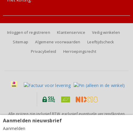
Inloggen of registreren
Klantenservice
Veilig winkelen
Sitemap
Algemene voorwaarden
Leeftijdscheck
Privacybeleid
Herroepingsrecht
Alle prijzen zijn inclusief BTW, exclusief eventuele verzendkosten
(voor orders tot 6 flessen)
Aanmelden nieuwsbrief
Maison Dampt Chablis Grand Cru Bougros 2022
Aanmelden
67,80