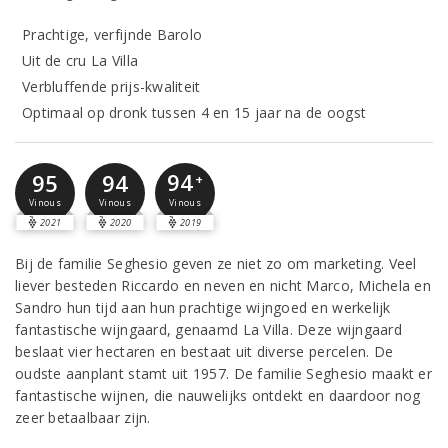
Prachtige, verfijnde Barolo
Uit de cru La Villa
Verbluffende prijs-kwaliteit
Optimaal op dronk tussen 4 en 15 jaar na de oogst
94
95
94
+
Vinous
Vinous
Vinous
2021
2020
2019
Bij de familie Seghesio geven ze niet zo om marketing. Veel
liever besteden Riccardo en neven en nicht Marco, Michela en
Sandro hun tijd aan hun prachtige wijngoed en werkelijk
fantastische wijngaard, genaamd La Villa. Deze wijngaard
beslaat vier hectaren en bestaat uit diverse percelen. De
oudste aanplant stamt uit 1957. De familie Seghesio maakt er
fantastische wijnen, die nauwelijks ontdekt en daardoor nog
zeer betaalbaar zijn.