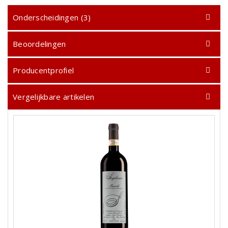
Onderscheidingen (3)
Beoordelingen
Producentprofiel
Vergelijkbare artikelen