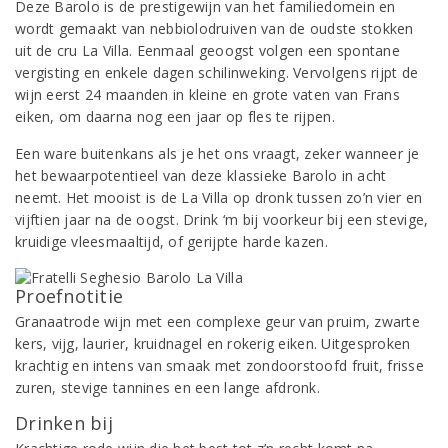
Deze Barolo is de prestigewijn van het familiedomein en
wordt gemaakt van nebbiolodruiven van de oudste stokken
uit de cru La Villa. Eenmaal geoogst volgen een spontane
vergisting en enkele dagen schilinweking. Vervolgens rijpt de
wijn eerst 24 maanden in kleine en grote vaten van Frans
eiken, om daarna nog een jaar op fles te rijpen.
Een ware buitenkans als je het ons vraagt, zeker wanneer je
het bewaarpotentieel van deze klassieke Barolo in acht
neemt. Het mooist is de La Villa op dronk tussen zo’n vier en
vijftien jaar na de oogst. Drink ‘m bij voorkeur bij een stevige,
kruidige vleesmaaltijd, of gerijpte harde kazen.
Proefnotitie
Granaatrode wijn met een complexe geur van pruim, zwarte
kers, vijg, laurier, kruidnagel en rokerig eiken. Uitgesproken
krachtig en intens van smaak met zondoorstoofd fruit, frisse
zuren, stevige tannines en een lange afdronk.
Drinken bij