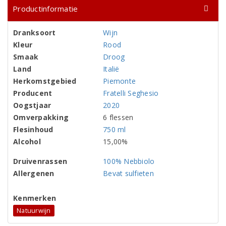
Productinformatie
Dranksoort
Wijn
Kleur
Rood
Smaak
Droog
Land
Italië
Herkomstgebied
Piemonte
Producent
Fratelli Seghesio
Oogstjaar
2020
Omverpakking
6 flessen
Flesinhoud
750 ml
Alcohol
15,00%
Druivenrassen
100% Nebbiolo
Allergenen
Bevat sulfieten
Kenmerken
Natuurwijn