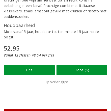
Krachtige rode wijn die het best tot z’n recht komt na
beluchting in een karaf. Prachtige combi met Italiaanse
klassiekers, zoals lamsbout gevuld met kruiden of risotto met
paddenstoelen.
Houdbaarheid
Mooi vanaf 5 jaar; houdbaar tot ten minste 15 jaar na de
oogst.
52,95
Vanaf 12 flessen 48,54 per fles
Fles
Doos (6)
Op verlanglijst