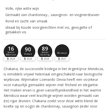
Volle, rijke witte wijn
Gemaakt van chardonnay-, sauvignon- en viognierdruiven
Rond en zacht van smaak
Ideaal bij koude voorgerechten met vis, gevogelte of
gebakken vis
16
89
90
Jancis
James
Perswijn
Vinous
Robinson
Suckling
2024
2024
2024
2021
Chakana, de succesvolle bodega in het Argentijnse Mendoza,
is inmiddels vrijwel helemaal omgeschakeld naar biologische
wijnbouw. Wijnmaker Loenardo Devia heeft een voorkeur
voor natuurlijk gemaakte wijnen met frisheid en elegantie.
Het maken ervan is geen vanzelfsprekendheid in het warme
Mendoza waar veel krachtige wijnen worden gemaakt van
(te) rijpe druiven. Chakana zoekt voor deze witte blend de
koelte op en oogst de chardonnay, sauvignon (ieder voor