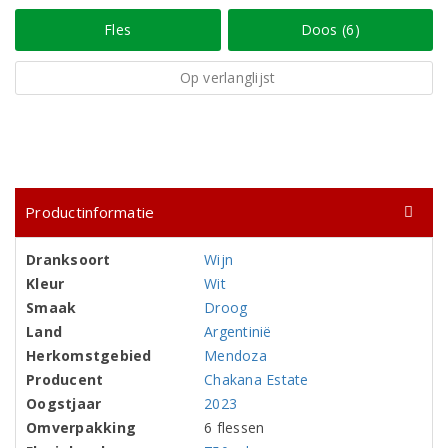
Fles
Doos (6)
Op verlanglijst
Productinformatie
Dranksoort
Wijn
Kleur
Wit
Smaak
Droog
Land
Argentinië
Herkomstgebied
Mendoza
Producent
Chakana Estate
Oogstjaar
2023
Omverpakking
6 flessen