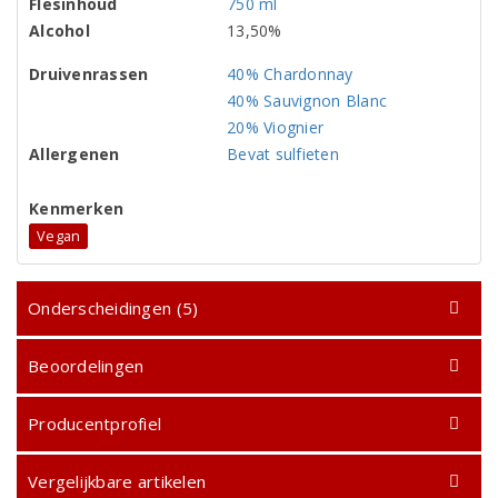
Flesinhoud
750 ml
Alcohol
13,50%
Druivenrassen
40% Chardonnay
40% Sauvignon Blanc
20% Viognier
Allergenen
Bevat sulfieten
Kenmerken
Vegan
Onderscheidingen (5)
Beoordelingen
Producentprofiel
Vergelijkbare artikelen