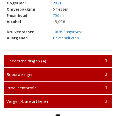
Oogstjaar
2021
Omverpakking
6 flessen
Flesinhoud
750 ml
Alcohol
15,00%
Druivenrassen
100% Sangiovese
Allergenen
Bevat sulfieten
Onderscheidingen (4)
Beoordelingen
Producentprofiel
Vergelijkbare artikelen