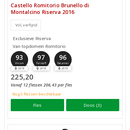
Castello Romitorio Brunello di
Montalcino Riserva 2016
Vol, verfijnd
Exclusieve Riserva
Van topdomein Romitorio
93
97
96
Vinum
Falstaff
Decanter
2019
2019
2019
225,20
Vanaf 12 flessen 206,43 per fles
Nog 5
flessen
beschikbaar
Fles
Doos (3)