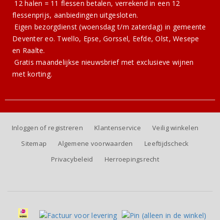
12 halen = 11 flessen betalen, verrekend in een 12
flessenprijs, aanbiedingen uitgesloten.
Eigen bezorgdienst (woensdag t/m zaterdag) in gemeente
Deventer eo. Twello, Epse, Gorssel, Eefde, Olst, Wesepe
en Raalte.
Gratis
maandelijkse nieuwsbrief
met exclusieve wijnen
met korting.
Inloggen of registreren
Klantenservice
Veilig winkelen
Sitemap
Algemene voorwaarden
Leeftijdscheck
Privacybeleid
Herroepingsrecht