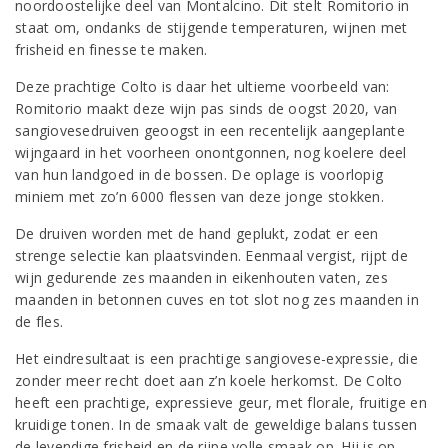
noordoostelijke deel van Montalcino. Dit stelt Romitorio in
staat om, ondanks de stijgende temperaturen, wijnen met
frisheid en finesse te maken.
Deze prachtige Colto is daar het ultieme voorbeeld van:
Romitorio maakt deze wijn pas sinds de oogst 2020, van
sangiovesedruiven geoogst in een recentelijk aangeplante
wijngaard in het voorheen onontgonnen, nog koelere deel
van hun landgoed in de bossen. De oplage is voorlopig
miniem met zo’n 6000 flessen van deze jonge stokken.
De druiven worden met de hand geplukt, zodat er een
strenge selectie kan plaatsvinden. Eenmaal vergist, rijpt de
wijn gedurende zes maanden in eikenhouten vaten, zes
maanden in betonnen cuves en tot slot nog zes maanden in
de fles.
Het eindresultaat is een prachtige sangiovese-expressie, die
zonder meer recht doet aan z’n koele herkomst. De Colto
heeft een prachtige, expressieve geur, met florale, fruitige en
kruidige tonen. In de smaak valt de geweldige balans tussen
de levendige frisheid en de rijpe volle smaak op. Hij is op