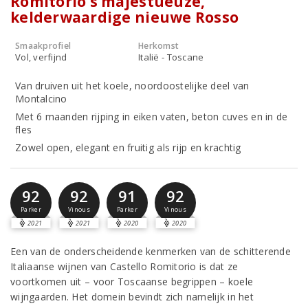
Romitorio’s majestueuze,
kelderwaardige nieuwe Rosso
Smaakprofiel
Herkomst
Vol, verfijnd
Italië - Toscane
Van druiven uit het koele, noordoostelijke deel van
Montalcino
Met 6 maanden rijping in eiken vaten, beton cuves en in de
fles
Zowel open, elegant en fruitig als rijp en krachtig
92
92
91
92
Parker
Vinous
Parker
Vinous
2021
2021
2020
2020
Een van de onderscheidende kenmerken van de schitterende
Italiaanse wijnen van Castello Romitorio is dat ze
voortkomen uit – voor Toscaanse begrippen – koele
wijngaarden. Het domein bevindt zich namelijk in het