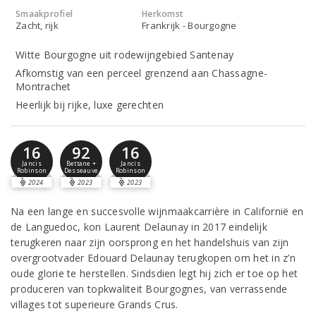
Smaakprofiel
Herkomst
Zacht, rijk
Frankrijk - Bourgogne
Witte Bourgogne uit rodewijngebied Santenay
Afkomstig van een perceel grenzend aan Chassagne-
Montrachet
Heerlijk bij rijke, luxe gerechten
16
92
16
Jancis
Bettane +
Jancis
Robinson
Desseauve
Robinson
2024
2023
2023
Na een lange en succesvolle wijnmaakcarrière in Californië en
de Languedoc, kon Laurent Delaunay in 2017 eindelijk
terugkeren naar zijn oorsprong en het handelshuis van zijn
overgrootvader Edouard Delaunay terugkopen om het in z’n
oude glorie te herstellen. Sindsdien legt hij zich er toe op het
produceren van topkwaliteit Bourgognes, van verrassende
villages tot superieure Grands Crus.