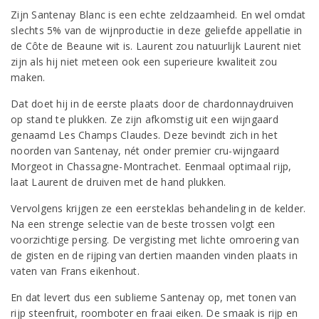
Zijn Santenay Blanc is een echte zeldzaamheid. En wel omdat
slechts 5% van de wijnproductie in deze geliefde appellatie in
de Côte de Beaune wit is. Laurent zou natuurlijk Laurent niet
zijn als hij niet meteen ook een superieure kwaliteit zou
maken.
Dat doet hij in de eerste plaats door de chardonnaydruiven
op stand te plukken. Ze zijn afkomstig uit een wijngaard
genaamd Les Champs Claudes. Deze bevindt zich in het
noorden van Santenay, nét onder premier cru-wijngaard
Morgeot in Chassagne-Montrachet. Eenmaal optimaal rijp,
laat Laurent de druiven met de hand plukken.
Vervolgens krijgen ze een eersteklas behandeling in de kelder.
Na een strenge selectie van de beste trossen volgt een
voorzichtige persing. De vergisting met lichte omroering van
de gisten en de rijping van dertien maanden vinden plaats in
vaten van Frans eikenhout.
En dat levert dus een sublieme Santenay op, met tonen van
rijp steenfruit, roomboter en fraai eiken. De smaak is rijp en