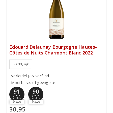
Edouard Delaunay Bourgogne Hautes-
Côtes de Nuits Charmont Blanc 2022
Zacht, rijk
Verleidelijk & verfijnd
Mooi bij vis of gevogelte
91
90
James
James
Suckling
Suckling
2023
2022
30,95