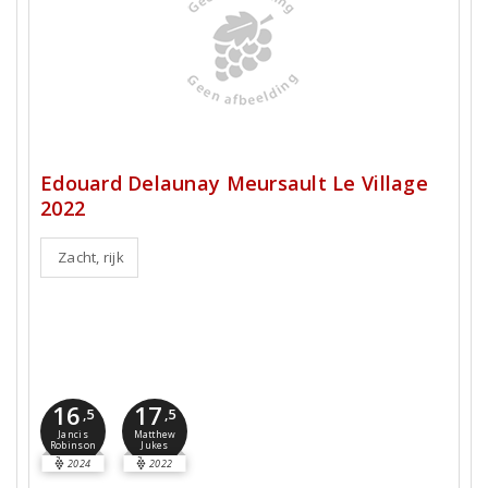
Edouard Delaunay Meursault Le Village
2022
Zacht, rijk
16
17
,5
,5
Jancis
Matthew
Robinson
Jukes
2024
2022