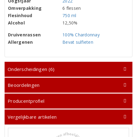
Oogstjaar
2022
Omverpakking
6 flessen
Flesinhoud
750 ml
Alcohol
12,50%
Druivenrassen
100% Chardonnay
Allergenen
Bevat sulfieten
Onderscheidingen (6)
Beoordelingen
Producentprofiel
Vergelijkbare artikelen