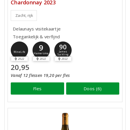
Chardonnay 2023
Zacht, rijk
Delaunays visitekaartje
Toegankelijk & verfijnd
9
90
James
WineLife
Hamersma
Suckling
2022
2022
2022
20,95
Vanaf 12 flessen 19,20 per fles
Fles
Doos (6)