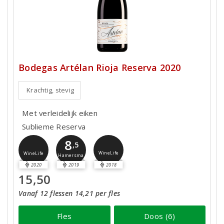
Bodegas Artélan Rioja Reserva 2020
Krachtig, stevig
Met verleidelijk eiken
Sublieme Reserva
8
,5
WineLife
WineLife
Hamersma
2020
2019
2018
15,50
Vanaf 12 flessen 14,21 per fles
Fles
Doos (6)