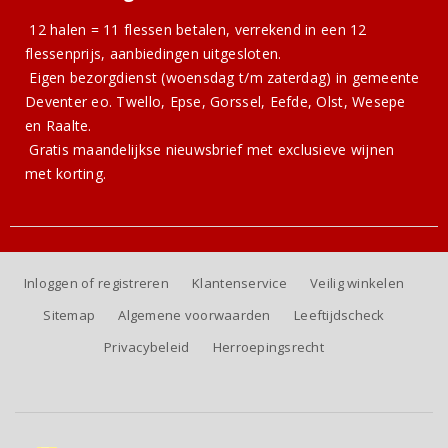
12 halen = 11 flessen betalen, verrekend in een 12
flessenprijs, aanbiedingen uitgesloten.
Eigen bezorgdienst (woensdag t/m zaterdag) in gemeente
Deventer eo. Twello, Epse, Gorssel, Eefde, Olst, Wesepe
en Raalte.
Gratis
maandelijkse nieuwsbrief
met exclusieve wijnen
met korting.
Inloggen of registreren
Klantenservice
Veilig winkelen
Sitemap
Algemene voorwaarden
Leeftijdscheck
Privacybeleid
Herroepingsrecht