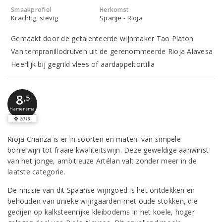
Smaakprofiel
Herkomst
Krachtig, stevig
Spanje - Rioja
Gemaakt door de getalenteerde wijnmaker Tao Platon
Van tempranillodruiven uit de gerenommeerde Rioja Alavesa
Heerlijk bij gegrild vlees of aardappeltortilla
8
,5
Hamersma
2019
Rioja Crianza is er in soorten en maten: van simpele
borrelwijn tot fraaie kwaliteitswijn. Deze geweldige aanwinst
van het jonge, ambitieuze Artélan valt zonder meer in de
laatste categorie.
De missie van dit Spaanse wijngoed is het ontdekken en
behouden van unieke wijngaarden met oude stokken, die
gedijen op kalksteenrijke kleibodems in het koele, hoger