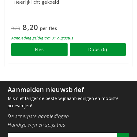
Heerlijk licht gekoeld
8,20
9,20
per fles
Aanbieding
geldig
t/m 31 augustus
Fles
Doos (6)
Aanmelden nieuwsbrief
Mis niet langer de beste wijnaanbiedingen en mooiste
proeverijen!
De scherpste aanbiedingen
Handige wijn en spijs tips