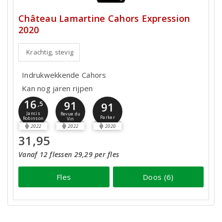
Château Lamartine Cahors Expression
2020
Krachtig, stevig
Indrukwekkende Cahors
Kan nog jaren rijpen
16
91
,5
91
Jancis
Revue du
Parker
Robinson
Vin
2022
2022
2020
31,95
Vanaf 12 flessen 29,29 per fles
Fles
Doos (6)