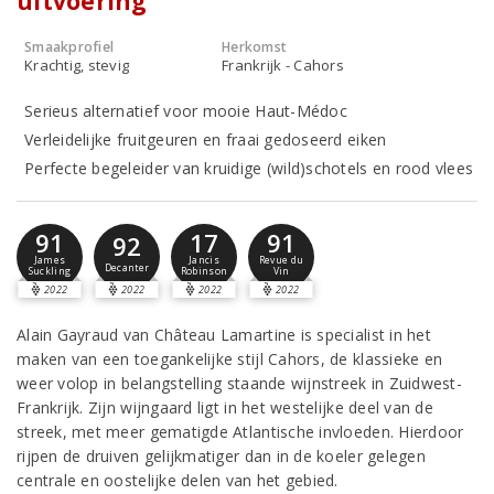
uitvoering
Smaakprofiel
Herkomst
Krachtig, stevig
Frankrijk - Cahors
Serieus alternatief voor mooie Haut-Médoc
Verleidelijke fruitgeuren en fraai gedoseerd eiken
Perfecte begeleider van kruidige (wild)schotels en rood vlees
91
17
91
92
James
Jancis
Revue du
Decanter
Suckling
Robinson
Vin
2022
2022
2022
2022
Alain Gayraud van Château Lamartine is specialist in het
maken van een toegankelijke stijl Cahors, de klassieke en
weer volop in belangstelling staande wijnstreek in Zuidwest-
Frankrijk. Zijn wijngaard ligt in het westelijke deel van de
streek, met meer gematigde Atlantische invloeden. Hierdoor
rijpen de druiven gelijkmatiger dan in de koeler gelegen
centrale en oostelijke delen van het gebied.