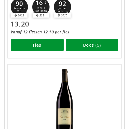
16
90
92
,5
Jancis
Revue du
James
Robinson
Vin
Suckling
2022
2021
2020
13,20
Vanaf 12 flessen 12,10 per fles
Fles
Doos (6)