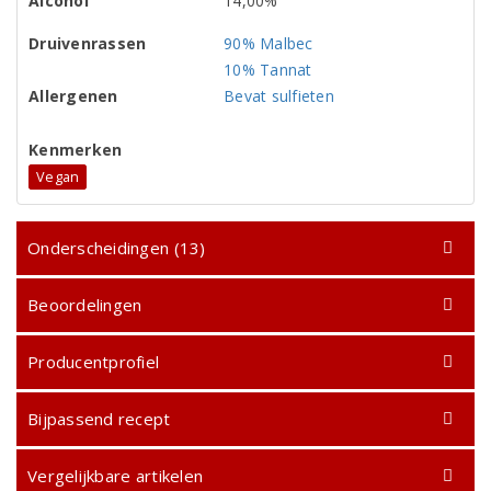
Alcohol
14,00%
Druivenrassen
90% Malbec
10% Tannat
Allergenen
Bevat sulfieten
Kenmerken
Vegan
Onderscheidingen (13)
Beoordelingen
Producentprofiel
Bijpassend recept
Vergelijkbare artikelen