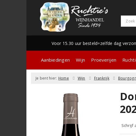
Voor 15.30 uur besteld=zelfde dag verzo
Aanbiedingen
Wijn
Proeverijen
Ruchti
Je bent hier:
Home
Wijn
Frankrijk
Bourgog
Do
20
Schrijf