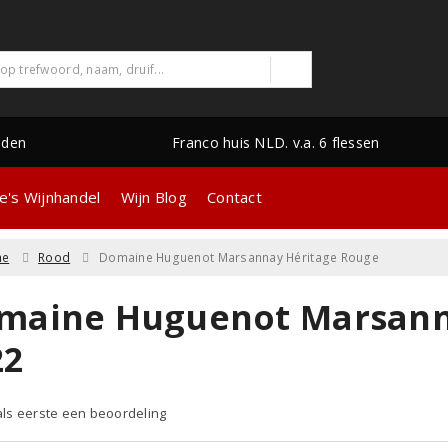
nden
Franco huis NLD. v.a. 6 flessen
e's Wijnhandel
Wijn Blog
Contact
ne
Rood
Domaine Huguenot Marsannay Héritage Rouge
maine Huguenot Marsann
22
 als eerste een beoordeling