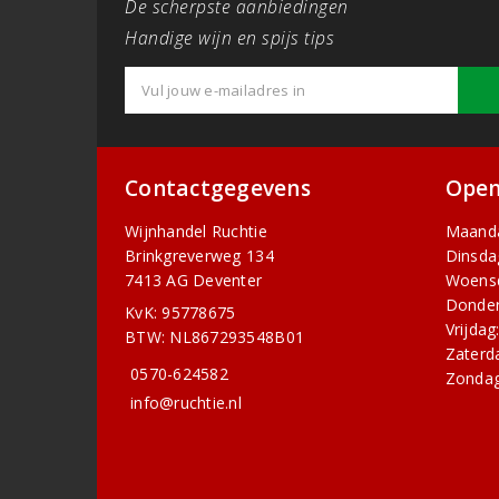
De scherpste aanbiedingen
Handige wijn en spijs tips
Contactgegevens
Open
Wijnhandel Ruchtie
Maand
Brinkgreverweg 134
Dinsda
7413 AG Deventer
Woens
Donder
KvK: 95778675
Vrijdag
BTW: NL867293548B01
Zaterd
0570-624582
Zondag
info@ruchtie.nl