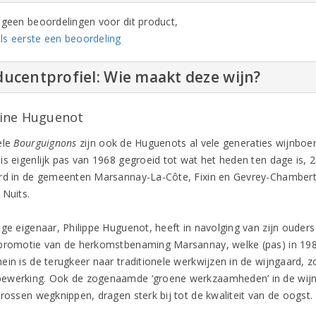
n geen beoordelingen voor dit product,
ls eerste een beoordeling
ucentprofiel: Wie maakt deze wijn?
ine Huguenot
ele
Bourguignons
zijn ook de Huguenots al vele generaties wijnboer
is eigenlijk pas van 1968 gegroeid tot wat het heden ten dage is, 
rd in de gemeenten Marsannay-La-Côte, Fixin en Gevrey-Chambertin,
 Nuits.
ige eigenaar, Philippe Huguenot, heeft in navolging van zijn ouder
promotie van de herkomstbenaming Marsannay, welke (pas) in 19
ein is de terugkeer naar traditionele werkwijzen in de wijngaard, 
werking. Ook de zogenaamde ‘groene werkzaamheden’ in de wijnga
trossen wegknippen, dragen sterk bij tot de kwaliteit van de oogst.