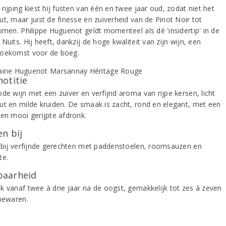
rijping kiest hij fusten van één en twee jaar oud, zodat niet het
t, maar juist de finesse en zuiverheid van de Pinot Noir tot
komen. Philippe Huguenot geldt momenteel als dé 'insidertip' in de
Nuits. Hij heeft, dankzij de hoge kwaliteit van zijn wijn, een
oekomst voor de boeg.
notitie
de wijn met een zuiver en verfijnd aroma van rijpe kersen, licht
ut en milde kruiden. De smaak is zacht, rond en elegant, met een
 en mooi gerijpte afdronk.
n bij
k bij verfijnde gerechten met paddenstoelen, roomsauzen en
te.
aarheid
k vanaf twee à drie jaar na de oogst, gemakkelijk tot zes à zeven
 bewaren.