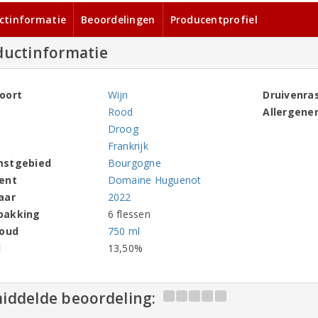
ctinformatie
Beoordelingen
Producentprofiel
ductinformatie
oort
Wijn
Druivenra
Rood
Allergene
Droog
Frankrijk
mstgebied
Bourgogne
ent
Domaine Huguenot
aar
2022
pakking
6 flessen
houd
750 ml
l
13,50%
iddelde beoordeling: