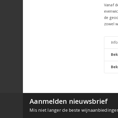
Vanaf d
evenwic
de geoo
zowel w
Inf
Bek
Bek
Aanmelden nieuwsbrief
Mis niet langer de beste wijnaanbiedinge