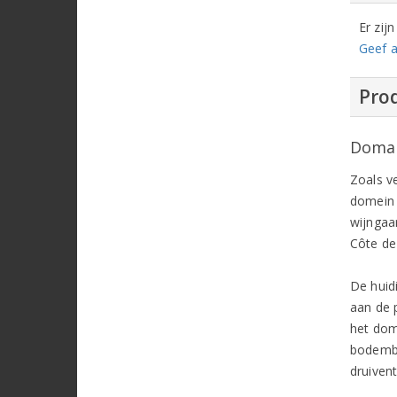
Er zij
Geef a
Prod
Doma
Zoals v
domein 
wijngaa
Côte de
De huid
aan de 
het dom
bodembe
druiven