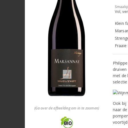
Smaakp
Vol, ver
Klein f
Marsan
Streng
Fraaie
Philipp
druiven 
met de 
selectie
Ook bij
(Ga over de afbeelding om in te zoomen)
naar de
pompen,
voortijd