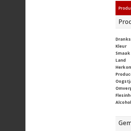
Produ
Pro
Dranks
Kleur
Smaak
Land
Herko
Produc
Oogstj
Omver
Flesin
Alcoho
Gem