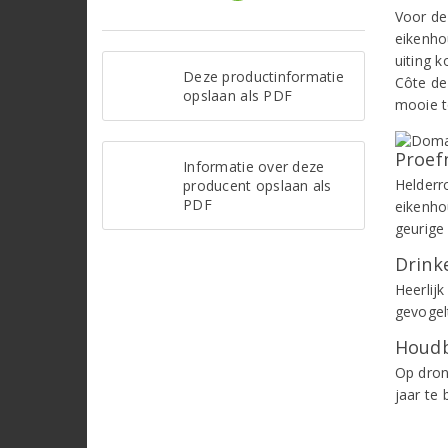
Voor de 
eikenhou
uiting 
Deze productinformatie
Côte de 
opslaan als PDF
mooie t
Proef
Informatie over deze
Helderro
producent opslaan als
PDF
eikenho
geurige
Drinke
Heerlij
gevogel
Houdb
Op dron
jaar te