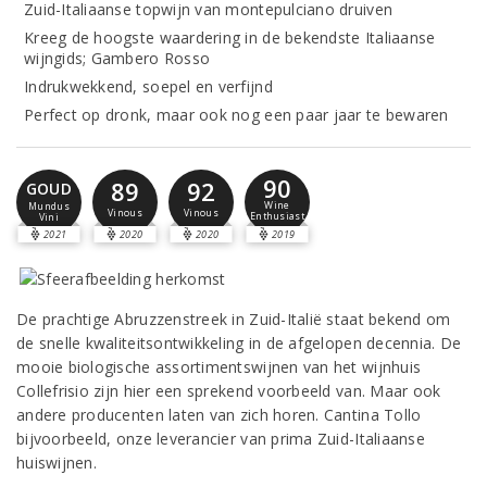
Zuid-Italiaanse topwijn van montepulciano druiven
Kreeg de hoogste waardering in de bekendste Italiaanse
wijngids; Gambero Rosso
Indrukwekkend, soepel en verfijnd
Perfect op dronk, maar ook nog een paar jaar te bewaren
90
89
92
GOUD
Wine
Mundus
Vinous
Vinous
Enthusiast
Vini
2021
2020
2020
2019
De prachtige Abruzzenstreek in Zuid-Italië staat bekend om
de snelle kwaliteitsontwikkeling in de afgelopen decennia. De
mooie biologische assortimentswijnen van het wijnhuis
Collefrisio zijn hier een sprekend voorbeeld van. Maar ook
andere producenten laten van zich horen. Cantina Tollo
bijvoorbeeld, onze leverancier van prima Zuid-Italiaanse
huiswijnen.