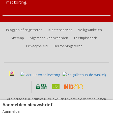
met korting.
Inloggen of registreren
Klantenservice
Veilig winkelen
Sitemap
Algemene voorwaarden
Leeftijdscheck
Privacybeleid
Herroepingsrecht
Alle prijzen zijn inclusief BTW, exclusief eventuele verzendkosten
(voor orders tot 6 flessen)
Aanmelden nieuwsbrief
Cantina Tollo Montepulciano d'Abruzzo Mo Riserva
2020
Aanmelden