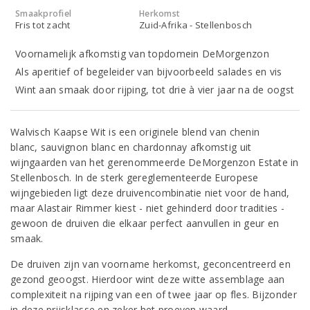
Smaakprofiel
Herkomst
Fris tot zacht
Zuid-Afrika - Stellenbosch
Voornamelijk afkomstig van topdomein DeMorgenzon
Als aperitief of begeleider van bijvoorbeeld salades en vis
Wint aan smaak door rijping, tot drie à vier jaar na de oogst
Walvisch Kaapse Wit is een originele blend van chenin
blanc, sauvignon blanc en chardonnay afkomstig uit
wijngaarden van het gerenommeerde DeMorgenzon Estate in
Stellenbosch. In de sterk gereglementeerde Europese
wijngebieden ligt deze druivencombinatie niet voor de hand,
maar Alastair Rimmer kiest - niet gehinderd door tradities -
gewoon de druiven die elkaar perfect aanvullen in geur en
smaak.
De druiven zijn van voorname herkomst, geconcentreerd en
gezond geoogst. Hierdoor wint deze witte assemblage aan
complexiteit na rijping van een of twee jaar op fles. Bijzonder
in deze prijsklasse en zeker het proeven waard.