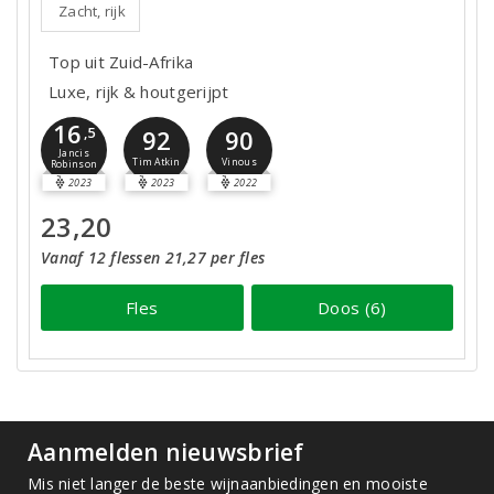
Zacht, rijk
Top uit Zuid-Afrika
Luxe, rijk & houtgerijpt
16
,5
92
90
Jancis
Tim Atkin
Vinous
Robinson
2023
2023
2022
23,20
Vanaf 12 flessen 21,27 per fles
Fles
Doos (6)
Aanmelden nieuwsbrief
Mis niet langer de beste wijnaanbiedingen en mooiste