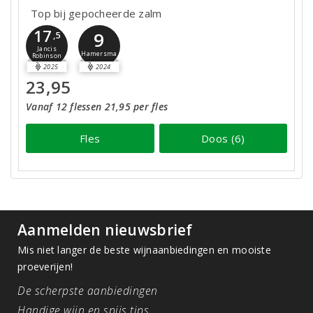
Top bij gepocheerde zalm
17
9
,5
Jancis
Hamersma
Robinson
2025
2024
23,95
Vanaf 12 flessen 21,95 per fles
Fles
Doos (6)
Aanmelden nieuwsbrief
Mis niet langer de beste wijnaanbiedingen en mooiste
proeverijen!
De scherpste aanbiedingen
Handige wijn en spijs tips