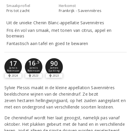
Smaakprofiel
Herkomst
Fris tot zacht
Frankrijk - Savennières
Uit de unieke Chenin Blanc-appellatie Savennières
Fris én vol van smaak, met tonen van citrus, appel en
boenwas
Fantastisch aan tafel en goed te bewaren
16
17
90
,5
Jancis
Jancis
James
Robinson
Robinson
Suckling
2024
2023
2023
Sylvie Plessis maakt in de kleine appellation Savennières
beeldschone wijnen van de chenindruif. Ze bezit
zeven hectaren hellingwijngaard, op het zuiden aangeplant en
met een ondergrond van verschillende soorten leisteen.
De chenindruif wordt hier laat geoogst, namelijk pas vanaf
oktober. Het plukken gebeurt met de hand en in verschillende
keren, zodat alleen de rijpste druiven worden geselecteerd.