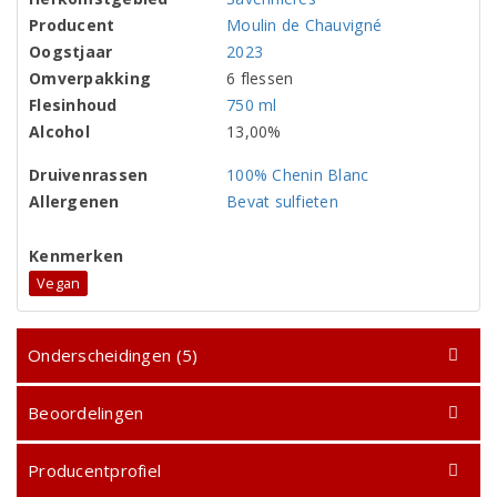
Producent
Moulin de Chauvigné
Oogstjaar
2023
Omverpakking
6 flessen
Flesinhoud
750 ml
Alcohol
13,00%
Druivenrassen
100% Chenin Blanc
Allergenen
Bevat sulfieten
Kenmerken
Vegan
Onderscheidingen (5)
Beoordelingen
Producentprofiel