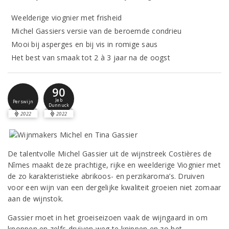
Weelderige viognier met frisheid
Michel Gassiers versie van de beroemde condrieu
Mooi bij asperges en bij vis in romige saus
Het best van smaak tot 2 à 3 jaar na de oogst
90
Jeb
Perswijn
Dunnuck
2022
2022
De talentvolle Michel Gassier uit de wijnstreek Costières de
Nîmes maakt deze prachtige, rijke en weelderige Viognier met
de zo karakteristieke abrikoos- en perzikaroma’s. Druiven
voor een wijn van een dergelijke kwaliteit groeien niet zomaar
aan de wijnstok.
Gassier moet in het groeiseizoen vaak de wijngaard in om
knoppen en zelfs druiven weg te knippen en zo het