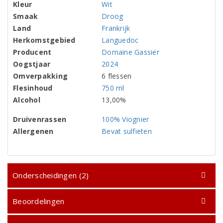
Kleur
Wit
Smaak
Droog
Land
Frankrijk
Herkomstgebied
Languedoc
Producent
Domaine Gassier
Oogstjaar
2024
Omverpakking
6 flessen
Flesinhoud
750 ml
Alcohol
13,00%
Druivenrassen
100% Viognier
Allergenen
Bevat sulfieten
Onderscheidingen (2)
Beoordelingen