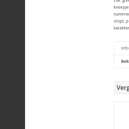
Dat gre
kneepje
nummer 
stopt, p
karakte
Inf
Bek
Verg