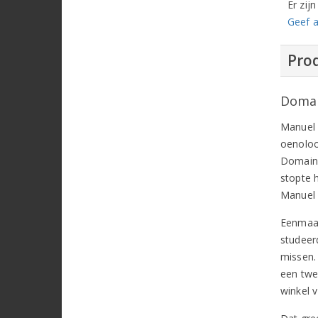
Er zij
Geef a
Prod
Domai
Manuel 
oenoloo
Domaine
stopte h
Manuel 
Eenmaal
studeer
missen.
een twe
winkel 