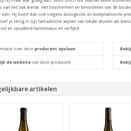
ep hij maar wat graag aan. Sinds 2005 runt Manuel beide domeinen 
s van het vak leerde. Het beschermen en bevorderen van de biodive
één. Hij boert dan ook volgens biologische en biodynamische princ
roef je terug in zijn fantastische wijnen van lokale druiven als biancu
rvol en opvallend harmonieus en verfijnd.
ormatie over deze
producent opslaan
Bekij
ijk de website
van deze producent
Bekij
elijkbare artikelen