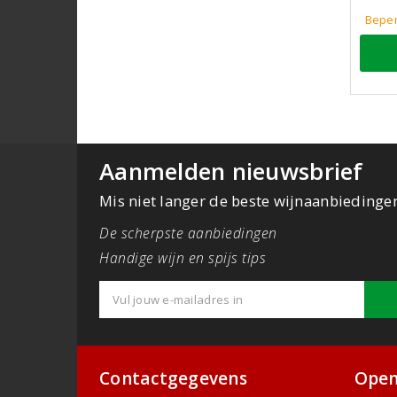
Beper
Aanmelden nieuwsbrief
Mis niet langer de beste wijnaanbiedinge
De scherpste aanbiedingen
Handige wijn en spijs tips
Contactgegevens
Open