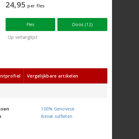
24,95
per fles
Fles
Doos (12)
Op verlanglijst
ntprofiel
Vergelijkbare artikelen
ssen
100% Genovese
n
Bevat sulfieten