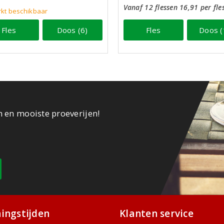
Vanaf 12 flessen 16,91 per fle
kt beschikbaar
Fles
Doos (
Fles
Doos (6)
n en mooiste proeverijen!
ingstijden
Klanten service