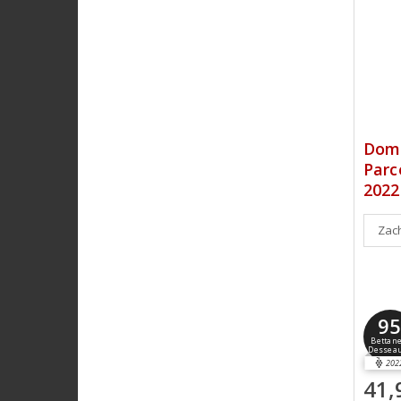
Doma
Parc
2022
Zach
9
Bettane
Dessea
202
41,