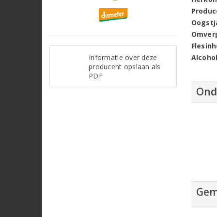
Produc
Oogstj
Omver
Flesin
Informatie over deze
Alcoho
producent opslaan als
PDF
Ond
Gem