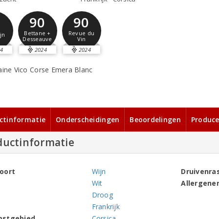
90
90
Bettane +
Revue du
jn
Desseauve
Vin
4
2024
2024
ctinformatie
Onderscheidingen
Beoordelingen
Produce
ductinformatie
oort
Wijn
Druivenra
Wit
Allergene
Droog
Frankrijk
mstgebied
Corsica