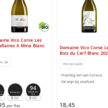
ine Vico Corse Les
ellaires A Mina Blanc
Domaine Vico Corse L
Bois du Cerf Blanc 20
t, rijk
Fris tot zacht
Prachtig wit van Corsica
Dé wijn bij seafood
5
94
 +
Revue du
Perswijn
uve
Vin
2
2022
2022
18,45
95
per fles