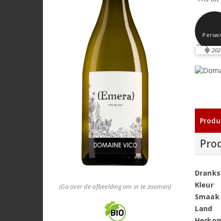
Perswi
202
Produ
Pro
Dranks
Kleur
(Ga over de afbeelding om in te zoomen)
Smaak
Land
Herko