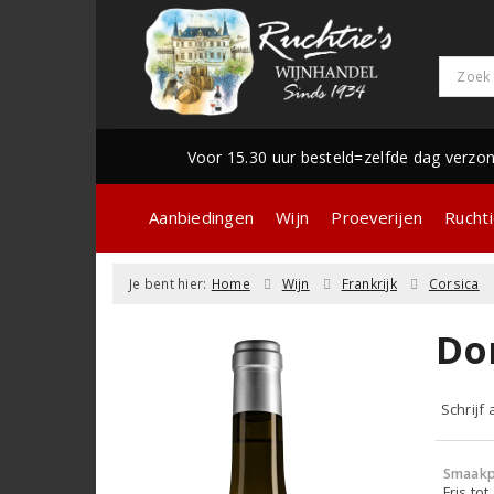
Voor 15.30 uur besteld=zelfde dag verzo
Aanbiedingen
Wijn
Proeverijen
Ruchti
Je bent hier:
Home
Wijn
Frankrijk
Corsica
Do
Schrijf
Smaakp
Fris tot