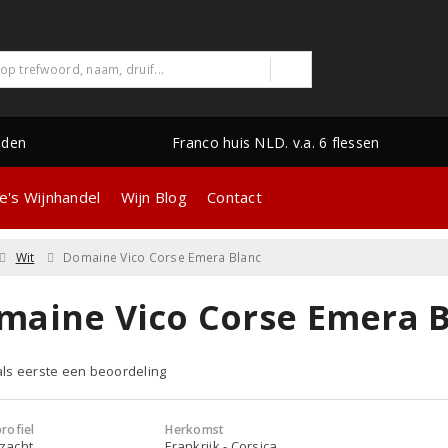
nden
Franco huis NLD. v.a. 6 flessen
e's Wijnhandel
Wijn Blog
Contact
Wit
Domaine Vico Corse Emera Blanc
maine Vico Corse Emera B
 als eerste een beoordeling
rofiel
Herkomst
 zacht
Frankrijk - Corsica