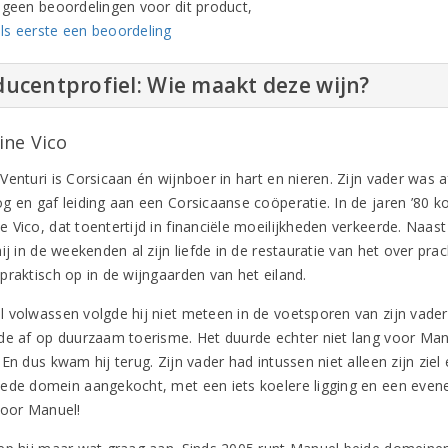
n geen beoordelingen voor dit product,
ls eerste een beoordeling
ucentprofiel: Wie maakt deze wijn?
ne Vico
Venturi is Corsicaan én wijnboer in hart en nieren. Zijn vader was 
g en gaf leiding aan een Corsicaanse coöperatie. In de jaren ’80 
 Vico, dat toentertijd in financiële moeilijkheden verkeerde. Naas
ij in de weekenden al zijn liefde in de restauratie van het over pr
praktisch op in de wijngaarden van het eiland.
 volwassen volgde hij niet meteen in de voetsporen van zijn vader. 
de af op duurzaam toerisme. Het duurde echter niet lang voor Manu
 En dus kwam hij terug. Zijn vader had intussen niet alleen zijn zi
ede domein aangekocht, met een iets koelere ligging en een evenee
voor Manuel!