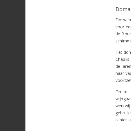
Domai
Domaine 
voor ee
de Bour
schimme
Het dom
Chablis
de jare
haar va
voortze
Om het 
wijngaa
werkwijz
gebruike
is hier 