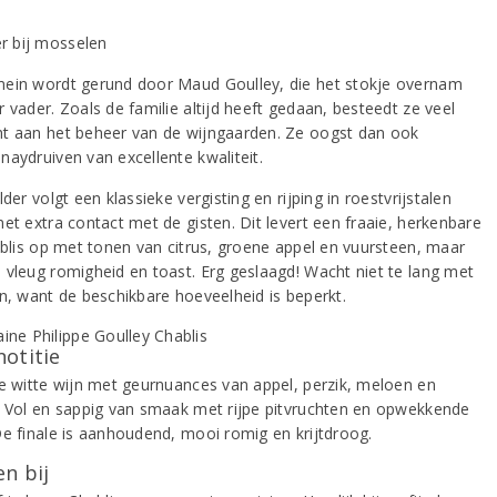
ein wordt gerund door Maud Goulley, die het stokje overnam
 vader. Zoals de familie altijd heeft gedaan, besteedt ze veel
t aan het beheer van de wijngaarden. Ze oogst dan ook
naydruiven van excellente kwaliteit.
lder volgt een klassieke vergisting en rijping in roestvrijstalen
et extra contact met de gisten. Dit levert een fraaie, herkenbare
hablis op met tonen van citrus, groene appel en vuursteen, maar
 vleug romigheid en toast. Erg geslaagd! Wacht niet te lang met
en, want de beschikbare hoeveelheid is beperkt.
notitie
de witte wijn met geurnuances van appel, perzik, meloen en
. Vol en sappig van smaak met rijpe pitvruchten en opwekkende
De finale is aanhoudend, mooi romig en krijtdroog.
n bij