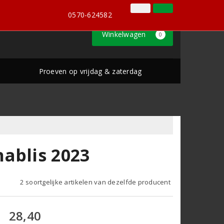
0570-624582
Inloggen
Klantenservice
0570-624582
Winkelwagen
0
Proeven op vrijdag & zaterdag
ablis 2023
2 soortgelijke artikelen van dezelfde producent
28,40