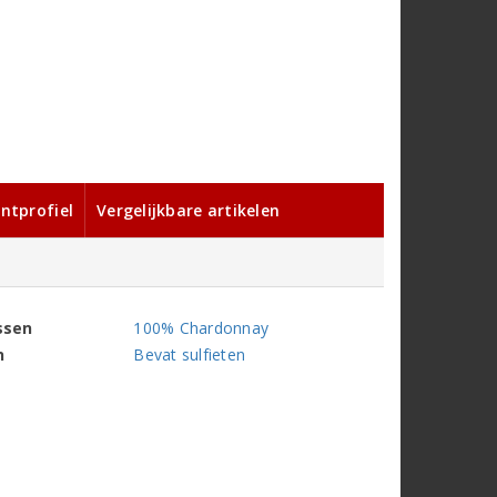
ntprofiel
Vergelijkbare artikelen
ssen
100% Chardonnay
n
Bevat sulfieten