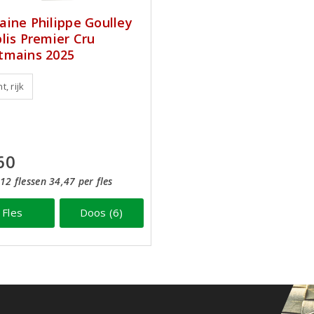
ine Philippe Goulley
lis Premier Cru
mains 2025
t, rijk
60
12 flessen 34,47 per fles
Fles
Doos (6)