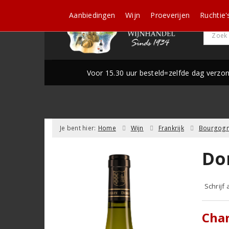
Aanbiedingen
Wijn
Proeverijen
Ruchtie'
Voor 15.30 uur besteld=zelfde dag verzo
Je bent hier:
Home
Wijn
Frankrijk
Bourgog
Do
Schrijf
Char