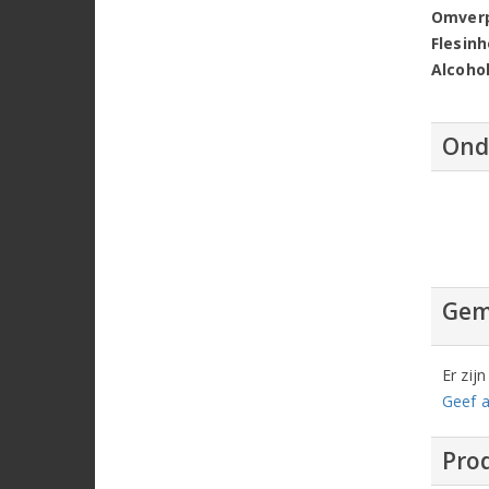
Omver
Flesin
Alcoho
Ond
Gem
Er zij
Geef a
Prod