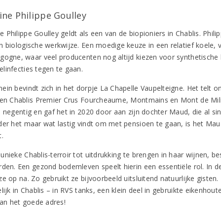
ne Philippe Goulley
Philippe Goulley geldt als een van de biopioniers in Chablis. Phili
n biologische werkwijze. Een moedige keuze in een relatief koele, v
gogne, waar veel producenten nog altijd kiezen voor synthetische
linfecties tegen te gaan.
ein bevindt zich in het dorpje La Chapelle Vaupelteigne. Het telt o
 en Chablis Premier Crus Fourcheaume, Montmains en Mont de Milieu
n negentig en gaf het in 2020 door aan zijn dochter Maud, die al si
der het maar wat lastig vindt om met pensioen te gaan, is het Ma
t.
unieke Chablis-terroir tot uitdrukking te brengen in haar wijnen, b
rden. Een gezond bodemleven speelt hierin een essentiële rol. In d
e op na. Zo gebruikt ze bijvoorbeeld uitsluitend natuurlijke gisten
lijk in Chablis – in RVS tanks, een klein deel in gebruikte eikenhout
aan het goede adres!