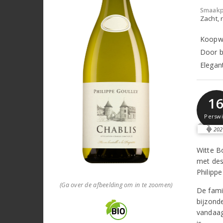
Smaakp
Zacht, r
Koopwa
Door b
Elegan
1
Perswi
202
Witte B
met des
Philipp
(Ga over de afbeelding om in te zoomen)
De famil
bijzond
vandaag