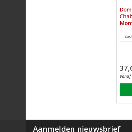
Doma
Chab
Mont
Zach
37,
Vanaf 
Aanmelden nieuwsbrief