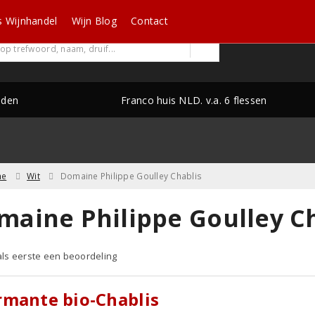
s Wijnhandel
Wijn Blog
Contact
nden
Franco huis NLD. v.a. 6 flessen
ne
Wit
Domaine Philippe Goulley Chablis
maine Philippe Goulley Ch
 als eerste een beoordeling
mante bio-Chablis