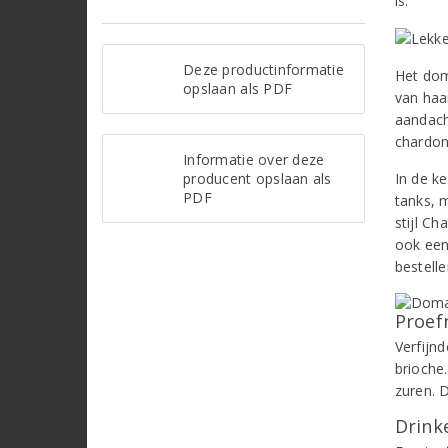
is.
Deze productinformatie
Het dom
opslaan als PDF
van haar
aandach
chardon
Informatie over deze
producent opslaan als
In de ke
PDF
tanks, m
stijl C
ook een
bestell
Proef
Verfijn
brioche
zuren. 
Drinke