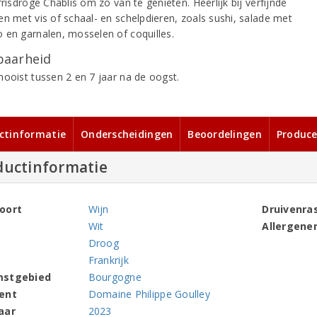
frisdroge Chablis om zo van te genieten. Heerlijk bij verfijnde
en met vis of schaal- en schelpdieren, zoals sushi, salade met
 en garnalen, mosselen of coquilles.
aarheid
mooist tussen 2 en 7 jaar na de oogst.
ctinformatie
Onderscheidingen
Beoordelingen
Produce
ductinformatie
oort
Wijn
Druivenra
Wit
Allergene
Droog
Frankrijk
mstgebied
Bourgogne
ent
Domaine Philippe Goulley
aar
2023