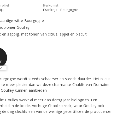
rofiel
Herkomst
ijk
Frankrijk - Bourgogne
ardige witte Bourgogne
iopionier Goulley
t en sappig, met tonen van citrus, appel en biscuit
6
jn
2
ourgogne wordt steeds schaarser en steeds duurder. Het is dus
 te meer plezier dan we deze charmante Chablis van Domaine
e Goulley kunnen aanbieden.
ie Goulley werkt al meer dan dertig jaar biologisch. Een
erheid in de koele, vochtige Chablisstreek, waar Goulley ook
 de dag slechts een van de weinige gecertificeerde producenten