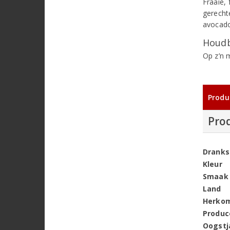
Fraaie, 
gerecht
avocado
Houdb
Op z’n 
Produ
Pro
Dranks
Kleur
Smaak
Land
Herko
Produc
Oogstj