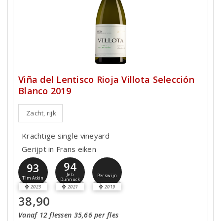
Viña del Lentisco Rioja Villota Selección
Blanco 2019
Zacht, rijk
Krachtige single vineyard
Gerijpt in Frans eiken
94
93
Jeb
Perswijn
Tim Atkin
Dunnuck
2023
2021
2019
38,90
Vanaf 12 flessen 35,66 per fles