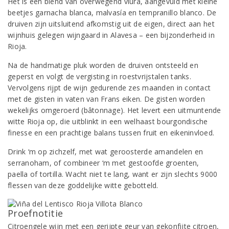
Het is een blend van overwegend viura, aangevuld met kleine
beetjes garnacha blanca, malvasía en tempranillo blanco. De
druiven zijn uitsluitend afkomstig uit de eigen, direct aan het
wijnhuis gelegen wijngaard in Alavesa – een bijzonderheid in
Rioja.
Na de handmatige pluk worden de druiven ontsteeld en
geperst en volgt de vergisting in roestvrijstalen tanks.
Vervolgens rijpt de wijn gedurende zes maanden in contact
met de gisten in vaten van Frans eiken. De gisten worden
wekelijks omgeroerd (bâtonnage). Het levert een uitmuntende
witte Rioja op, die uitblinkt in een welhaast bourgondische
finesse en een prachtige balans tussen fruit en eikeninvloed.
Drink ‘m op zichzelf, met wat geroosterde amandelen en
serranoham, of combineer ‘m met gestoofde groenten,
paella of tortilla. Wacht niet te lang, want er zijn slechts 9000
flessen van deze goddelijke witte gebotteld.
Proefnotitie
Citroengele wijn met een gerijpte geur van gekonfijte citroen,