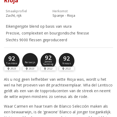
Rioja
Smaakprofiel
Herkomst
Zacht, rijk
Spanje - Rioja
Eikengerijpte blend op basis van viura
Precisie, complexiteit en bourgondische finesse
Slechts 9000 flessen geproduceerd
92
92
92
James
Perswijn
Tim Atkin
Vinous
Suckling
2023
2023
2022
2022
Als u nog geen liefhebber van witte Rioja was, wordt u het
wel na het proeven van dit prachtexemplaar. Viña del Lentisco
geldt als een van de topproducenten van de streek en neemt
de witte wijnen minstens zo serieus als de rode.
Waar Carmen en haar team de Blanco Selección maken als
een bewaarwijn, is de ‘gewone’ Blanco al jonger toegankelijk.