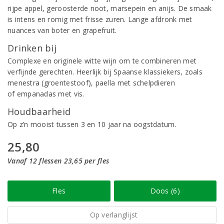
rijpe appel, geroosterde noot, marsepein en anijs. De smaak
is intens en romig met frisse zuren. Lange afdronk met
nuances van boter en grapefruit.
Drinken bij
Complexe en originele witte wijn om te combineren met
verfijnde gerechten. Heerlijk bij Spaanse klassiekers, zoals
menestra (groentestoof), paella met schelpdieren
of empanadas met vis.
Houdbaarheid
Op z’n mooist tussen 3 en 10 jaar na oogstdatum.
25,80
Vanaf 12 flessen 23,65 per fles
Fles
Doos (6)
Op verlanglijst