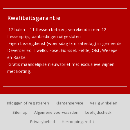
Kwaliteitsgarantie
12 halen = 11 flessen betalen, verrekend in een 12
flessenprijs, aanbiedingen uitgesloten.
Eigen bezorgdienst (woensdag t/m zaterdag) in gemeente
Deventer eo. Twello, Epse, Gorssel, Eefde, Olst, Wesepe
en Raalte.
Gratis
maandelijkse nieuwsbrief
met exclusieve wijnen
met korting.
Inloggen of registreren
Klantenservice
Veilig winkelen
Sitemap
Algemene voorwaarden
Leeftijdscheck
Privacybeleid
Herroepingsrecht