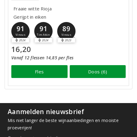
Fraaie witte Rioja
Gerijpt in eiken
91
91
89
Vinous
Tim Atkin
Vinous
2024
2024
2023
16,20
Vanaf 12 flessen 14,85 per fles
Fles
Doos (6)
Aanmelden nieuwsbrief
Mis niet langer de beste wijnaanbiedingen en mooiste
proeverijen!