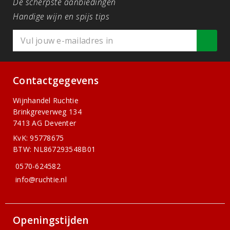
De scherpste aanbiedingen
Handige wijn en spijs tips
Contactgegevens
Wijnhandel Ruchtie
Brinkgreverweg 134
7413 AG Deventer
KvK: 95778675
BTW: NL867293548B01
0570-624582
info@ruchtie.nl
Openingstijden