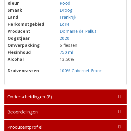
Kleur
Rood
Smaak
Droog
Land
Frankrijk
Herkomstgebied
Loire
Producent
Domaine de Pallus
Oogstjaar
2020
Omverpakking
6 flessen
Flesinhoud
750 ml
Alcohol
13,50%
Druivenrassen
100% Cabernet Franc
Onderscheidingen (8)
Beoordelingen
Producentprofiel