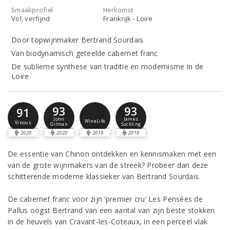
Smaakprofiel
Herkomst
Vol, verfijnd
Frankrijk - Loire
Door topwijnmaker Bertrand Sourdais
Van biodynamisch geteelde cabernet franc
De sublieme synthese van traditie en modernisme in de
Loire
93
93
91
John
James
WineLife
Vinous
Gilman
Suckling
2020
2020
2019
2019
De essentie van Chinon ontdekken en kennismaken met een
van de grote wijnmakers van de streek? Probeer dan deze
schitterende moderne klassieker van Bertrand Sourdais.
De cabernet franc voor zijn ‘premier cru’ Les Pensées de
Pallus oogst Bertrand van een aantal van zijn beste stokken
in de heuvels van Cravant-les-Coteaux, in een perceel vlak