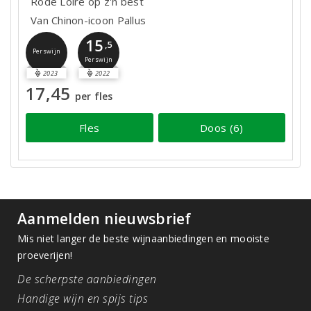
Rode Loire op z'n best
Van Chinon-icoon Pallus
15
,5
Perswijn
Perswijn
2023
2022
17,45
per fles
Fles
Doos (6)
Aanmelden nieuwsbrief
Mis niet langer de beste wijnaanbiedingen en mooiste
proeverijen!
De scherpste aanbiedingen
Handige wijn en spijs tips