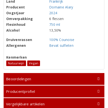
Land
Frankrijk
Producent
Domaine Alary
Oogstjaar
2024
Omverpakking
6 flessen
Flesinhoud
750 ml
Alcohol
13,50%
Druivenrassen
100% Counoise
Allergenen
Bevat sulfieten
Kenmerken
Natuurwijn
Vegan
Beoordelingen
Producentprofiel
Vergelijkbare artikelen