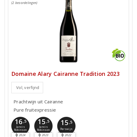
(2 beoordelingen)
Domaine Alary Cairanne Tradition 2023
Vol, verfijnd
Prachtwijn uit Cairanne
Pure fruitexpressie
16
15
15
,5
,5
,5
Jancis
Jancis
Perswijn
Robinson
Robinson
2024
2023
2022