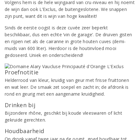
Volgens hem is de hele wijngaard van cru-niveau en hij noemt
de wijn dan ook L’Exclus, de buitengeslotene. We snappen
zijn punt, want dit is wijn van hoge kwaliteit!
Sinds de eerste oogst is deze cuvée zeer beperkt
beschikbaar, dus een echte ‘vin de garage’. De druiven gisten
en rijpen net als de cairanne in grote houten cuves (demi-
muids van 600 liter). Hierdoor is de houtinvloed mooi
gedoseerd. Uniek en onderscheidend!
Proefnotitie
Helderrood van kleur, kruidig van geur met frisse fruittonen
en wat leer. De smaak zet soepel en zacht in; de afdronk is
rond en geurig met een aangename kruidigheid.
Drinken bij
Bijzondere rhône, geschikt bij koude vleeswaren of licht
gekruide gerechten.
Houdbaarheid
Op dronk vanaf twee jaar na de oogst, goed houdbaar tot