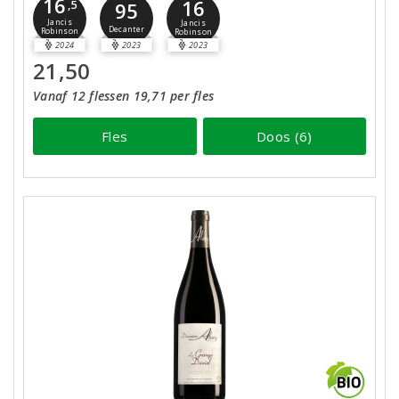
16
16
,5
95
Jancis
Jancis
Decanter
Robinson
Robinson
2024
2023
2023
21,50
Vanaf 12 flessen 19,71 per fles
Fles
Doos (6)