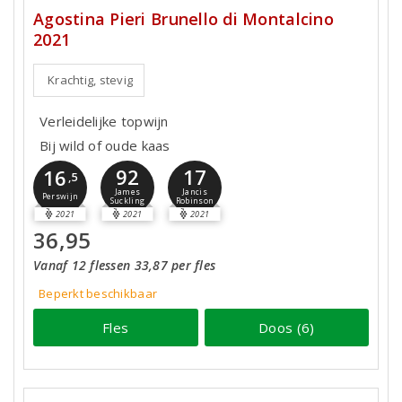
Agostina Pieri Brunello di Montalcino
2021
Krachtig, stevig
Verleidelijke topwijn
Bij wild of oude kaas
92
17
16
,5
James
Jancis
Perswijn
Suckling
Robinson
2021
2021
2021
36,95
Vanaf 12 flessen 33,87 per fles
Beperkt beschikbaar
Fles
Doos (6)