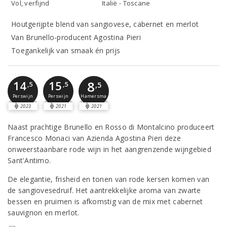
Vol, verfijnd
Italië - Toscane
Houtgerijpte blend van sangiovese, cabernet en merlot
Van Brunello-producent Agostina Pieri
Toegankelijk van smaak én prijs
8
14
15
,5
,5
,5
Perswijn
Perswijn
Hamersma
2023
2021
2021
Naast prachtige Brunello en Rosso di Montalcino produceert
Francesco Monaci van Azienda Agostina Pieri deze
onweerstaanbare rode wijn in het aangrenzende wijngebied
Sant'Antimo.
De elegantie, frisheid en tonen van rode kersen komen van
de sangiovesedruif. Het aantrekkelijke aroma van zwarte
bessen en pruimen is afkomstig van de mix met cabernet
sauvignon en merlot.