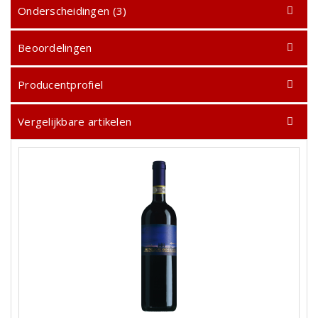
Onderscheidingen (3)
Beoordelingen
Producentprofiel
Vergelijkbare artikelen