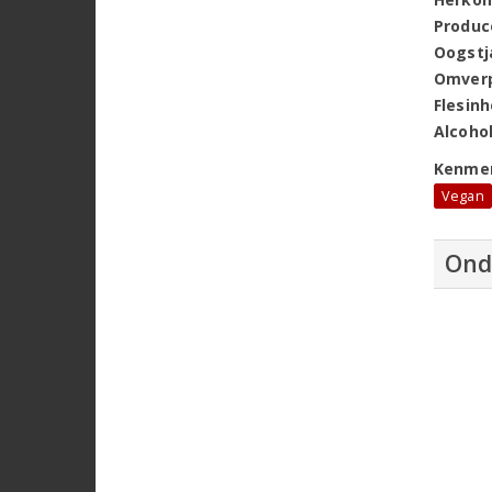
Produc
Oogstj
Omver
Flesin
Alcoho
Kenme
Vegan
Ond