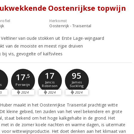
rukwekkende Oostenrijkse topwijn
rofiel
Herkomst
ijk
Oostenrijk - Traisental
 Veltliner van oude stokken uit Erste Lage-wijngaard
t van de mooiste en meest rijpe druiven
k bij vis, gevogelte of kalfsvlees
17
95
2
17
,5
Jancis
James
s
Perswijn
Robinson
Suckling
5
2024
2024
2024
Huber maakt in het Oostenrijkse Traisental prachtige witte
 Dit kleine gebied, ten zuiden van het veel bekendere en grote
l, staat bekend om het hoge kalkgehalte in de grond. Het
, met in de zomer koele nachten en warme dagen, is uitermate
t voor wittewijnproductie. Het doet denken aan het klimaat van