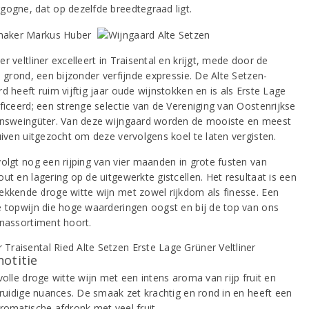
gogne, dat op dezelfde breedtegraad ligt.
r veltliner excelleert in Traisental en krijgt, mede door de
e grond, een bijzonder verfijnde expressie. De Alte Setzen-
d heeft ruim vijftig jaar oude wijnstokken en is als Erste Lage
ificeerd; een strenge selectie van de Vereniging van Oostenrijkse
onsweingüter. Van deze wijngaard worden de mooiste en meest
uiven uitgezocht om deze vervolgens koel te laten vergisten.
volgt nog een rijping van vier maanden in grote fusten van
ut en lagering op de uitgewerkte gistcellen. Het resultaat is een
ekkende droge witte wijn met zowel rijkdom als finesse. Een
e topwijn die hoge waarderingen oogst en bij de top van ons
jnassortiment hoort.
notitie
volle droge witte wijn met een intens aroma van rijp fruit en
 kruidige nuances. De smaak zet krachtig en rond in en heeft een
aromatische afdronk met veel fruit.