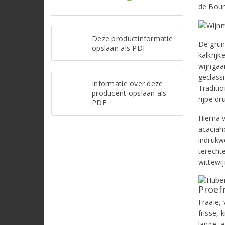
de Bour
Deze productinformatie
De grüne
opslaan als PDF
kalkrijk
wijngaar
geclass
Informatie over deze
Traditi
producent opslaan als
rijpe dr
PDF
Hierna 
acaciaho
indrukw
terecht
wittewi
Proef
Fraaie, 
frisse,
lange, 