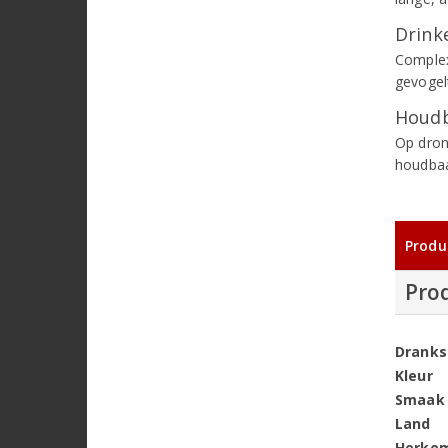
Drinke
Complex
gevogelt
Houdb
Op dron
houdbaa
Produ
Pro
Dranks
Kleur
Smaak
Land
Herko