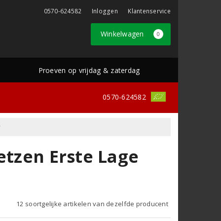
0570-624582
Inloggen
Klantenservice
Winkelwagen
0
Proeven op vrijdag & zaterdag
0570-624582
r
etzen Erste Lage
12 soortgelijke artikelen van dezelfde producent