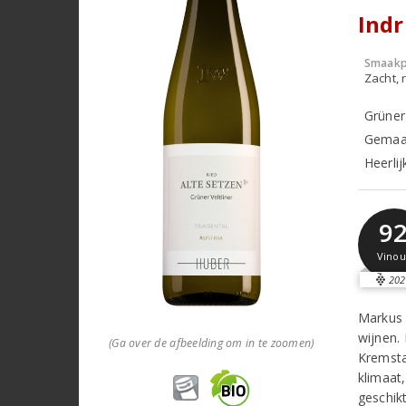
Ind
Smaakp
Zacht, r
Grüner
Gemaak
Heerlij
9
Vinou
202
Markus 
wijnen.
(Ga over de afbeelding om in te zoomen)
Kremsta
klimaat
geschik