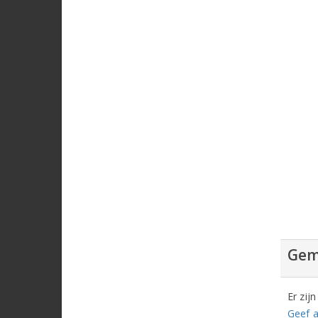
Gem
Er zij
Geef a