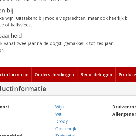
n bij
e wijn. Uitstekend bij mooie visgerechten, maar ook heerlijk bij
e of kalfsvlees.
aarheid
k vanaf twee jaar na de oogst; gemakkelijk tot zes jaar
r.
ctinformatie
Onderscheidingen
Beoordelingen
Produce
ductinformatie
oort
Wijn
Druivenra
Wit
Allergene
Droog
Oostenrijk
mstgebied
Traisental