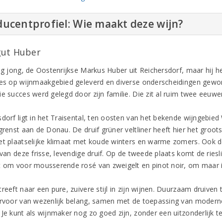
ucentprofiel: Wie maakt deze wijn?
ut Huber
og jong, de Oostenrijkse Markus Huber uit Reichersdorf, maar hij he
ies op wijnmaakgebied geleverd en diverse onderscheidingen gewo
e succes werd gelegd door zijn familie. Die zit al ruim twee eeuwen
sdorf ligt in het Traisental, ten oosten van het bekende wijngebie
grenst aan de Donau. De druif grüner veltliner heeft hier het groot
et plaatselijke klimaat met koude winters en warme zomers. Ook 
 van deze frisse, levendige druif. Op de tweede plaats komt de ries
t om voor mousserende rosé van zweigelt en pinot noir, om maar 
treeft naar een pure, zuivere stijl in zijn wijnen. Duurzaam druive
arvoor van wezenlijk belang, samen met de toepassing van moderne 
Je kunt als wijnmaker nog zo goed zijn, zonder een uitzonderlijk ter