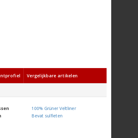
ntprofiel
Vergelijkbare artikelen
ssen
100% Grüner Veltliner
n
Bevat sulfieten