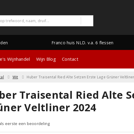
nden
Franco huis NLD. v.a. 6 flessen
e's Wijnhandel
Wijn Blog
Contact
tal
Wit
Huber Traisental Ried Alte Setzen Erste Lage Grüner Veltline
er Traisental Ried Alte S
üner Veltliner 2024
 als eerste een beoordeling