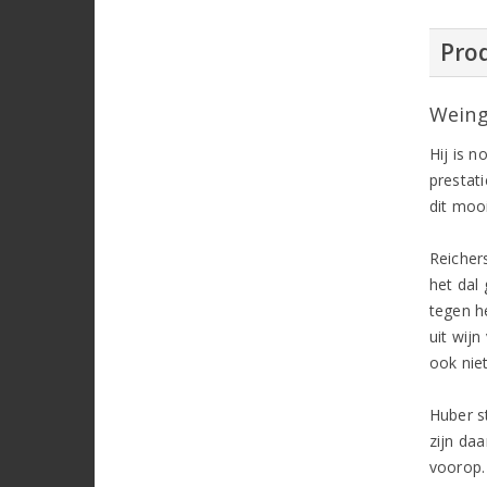
Prod
Weing
Hij is n
prestat
dit mooi
Reicher
het dal 
tegen h
uit wijn
ook nie
Huber s
zijn da
voorop. 