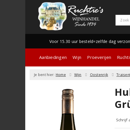
Voor 15.30 uur besteld=zelfde dag verzo
Aanbiedingen
Wijn
Proeverijen
Ruchti
Je bent hier:
Home
Wijn
Oostenrijk
Traisen
Hub
Gr
Schrijf