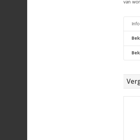
van won
Inf
Bek
Bek
Verg