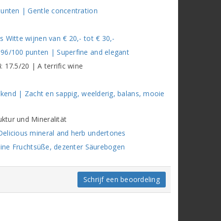
punten | Gentle concentration
 Witte wijnen van € 20,- tot € 30,-
 96/100 punten | Superfine and elegant
17.5/20 | A terrific wine
tekend | Zacht en sappig, weelderig, balans, mooie
ktur und Mineralität
Delicious mineral and herb undertones
Feine Fruchtsüße, dezenter Säurebogen
Schrijf een beoordeling