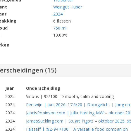
ent
Weingut Huber
aar
2024
pakking
6 flessen
houd
750 ml
l
13,00%
rken
erscheidingen (15)
Jaar
Onderscheiding
2025
Vinous | 92/100 | Smooth, calm and cooling
2024
Perswijn | juni 2026: 17.5/20 | Doorgelicht | Jong en
2024
JancisRobinson.com | Julia Harding MW – oktober 2
2024
JamesSuckling.com | Stuart Pigott – oktober 2025: 9
2024
Falstaff | (92-94)/100 | A versatile food companion