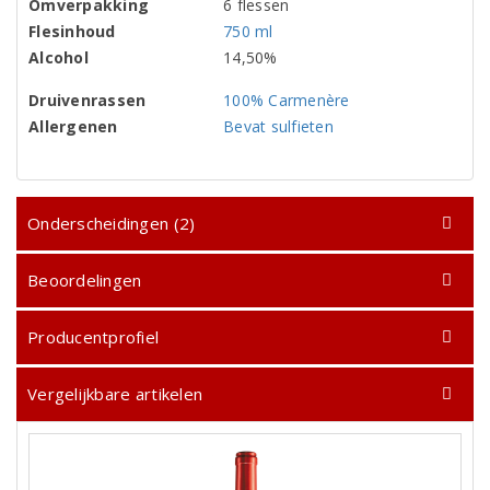
Omverpakking
6 flessen
Flesinhoud
750 ml
Alcohol
14,50%
Druivenrassen
100% Carmenère
Allergenen
Bevat sulfieten
Onderscheidingen (2)
Beoordelingen
Producentprofiel
Vergelijkbare artikelen