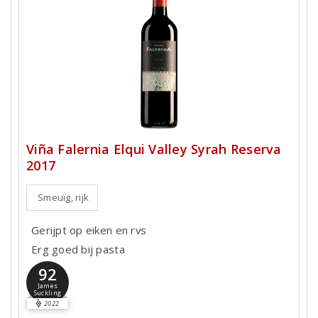
Viña Falernia Elqui Valley Syrah Reserva
2017
Smeuïg, rijk
Gerijpt op eiken en rvs
Erg goed bij pasta
92
James
Suckling
2022