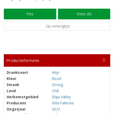
Fles
Doos (6)
Op verlanglijst
Productinformatie
Dranksoort
Wijn
Kleur
Rood
Smaak
Droog
Land
Chili
Herkomstgebied
Elqui Valley
Producent
Viña Falernia
Oogstjaar
2021