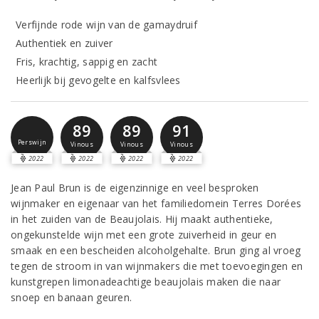
Verfijnde rode wijn van de gamaydruif
Authentiek en zuiver
Fris, krachtig, sappig en zacht
Heerlijk bij gevogelte en kalfsvlees
89
89
91
Perswijn
Vinous
Vinous
Vinous
2022
2022
2022
2022
Jean Paul Brun is de eigenzinnige en veel besproken
wijnmaker en eigenaar van het familiedomein Terres Dorées
in het zuiden van de Beaujolais. Hij maakt authentieke,
ongekunstelde wijn met een grote zuiverheid in geur en
smaak en een bescheiden alcoholgehalte. Brun ging al vroeg
tegen de stroom in van wijnmakers die met toevoegingen en
kunstgrepen limonadeachtige beaujolais maken die naar
snoep en banaan geuren.