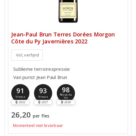
Jean-Paul Brun Terres Dorées Morgon
Côte du Py Javernières 2022
Vol, verfijnd
Sublieme terroirexpressie
Van purist Jean Paul Brun
98
91
93
Revue du
Vinous
Vinous
Vin
2022
2021
2020
26,20
per fles
Momenteel niet leverbaar