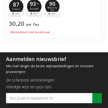
90
93
87
+
Revue du
Falstaff
Vinous
Vin
2021
2021
2021
30,20
per fles
Momenteel niet leverbaar
Aanmelden nieuwsbrief
Mis niet langer de beste wijnaanbiedingen en mooiste
proeverijen!
De scherpste aanbiedingen
Handige wijn en spijs tips