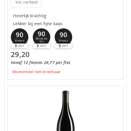
Vol, verfijnd
Heerlijk krachtig
Lekker bij een fijne kaas
90
90
90
Revue du
Vinous
Vinous
Vin
2021
2021
2021
29,20
Vanaf 12 flessen 26,77 per fles
Momenteel niet leverbaar