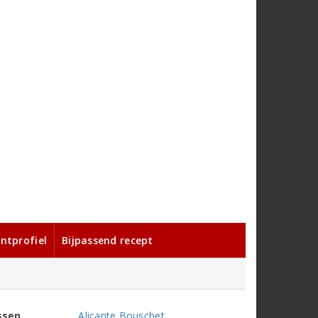
ntprofiel
Bijpassend recept
ssen
Alicante Bouschet