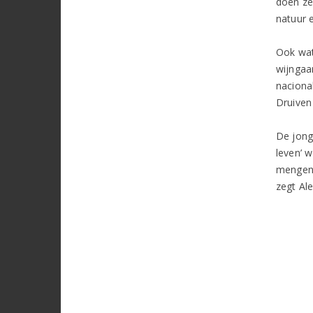
doen ze
natuur e
Ook wat
wijngaa
nacional
Druiven
De jong
leven’ w
mengen 
zegt Ale