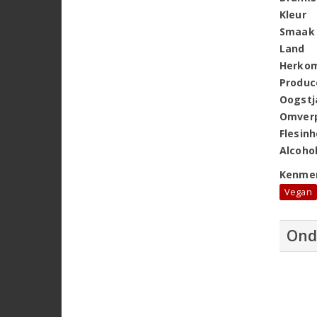
Kleur
Smaak
Land
Herko
Produc
Oogstj
Omver
Flesin
Alcoho
Kenme
Vegan
Ond