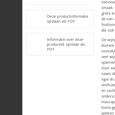
naciona
smaak. 
grote e
Deze productinformatie
de niet-
opslaan als PDF
fruitto
die ook
Informatie over deze
De wijn
producent opslaan als
domein 
PDF
oostelij
veel wi
spannen
Voor va
naam Al
rijpe dr
vinific
én zach
ondersc
massapr
homogee
werken.