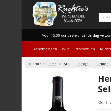
Voor 15.30 uur besteld=zelfde dag verzo
Aanbiedingen
Wijn
Proeverijen
Ruchti
Je bent hier:
Home
Wijn
Portugal
Alentejo
He
Se
Schrijf