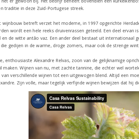
 het er gewoon bij. Het bedrijf beheert bovendien een kurkeikenbo
n traditie in deze Zuid-Portugese streek.
 wijnbouw betreft verzet het moderne, in 1997 opgerichte Herdade
rden wordt een hele reeks druivenrassen geteeld. Een deel ervan is
 en de witte antão vaz. Een ander deel bestaat uit internationaal g
 die gedijen in de warme, droge zomers, maar ook de strenge wint
e, enthousiaste Alexandre Relvas, zoon van de gelijknamige opricht
il maken. Wijnen van nu, met zachte tannine, die echter wel wortele
van verschillende wijnen tot een uitgewogen blend. Altijd een moe
xandre. Zijn volle, maar tegelijk verfijnde wijnen bewijzen dat hij d