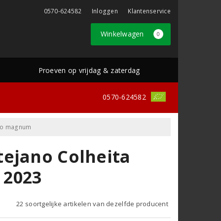
0570-624582
Inloggen
Klantenservice
Winkelwagen
0
Proeven op vrijdag & zaterdag
0570-624582
nto magnum
tejano Colheita
 2023
22 soortgelijke artikelen van dezelfde producent