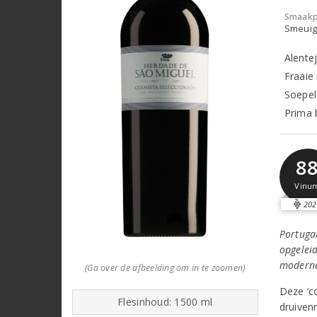
Smaakp
Smeuïg,
Alente
Fraaie 
Soepel
Prima 
8
Vinu
202
Portugal
opgelei
moderne
(Ga over de afbeelding om in te zoomen)
Deze ‘co
Flesinhoud: 1500 ml
druiven