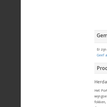
Gem
Er zij
Geef a
Prod
Herda
Het Por
wijngoe
fokken,