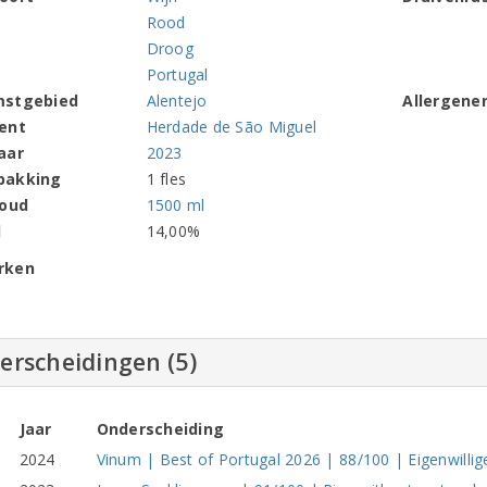
Rood
Droog
Portugal
mstgebied
Alentejo
Allergene
ent
Herdade de São Miguel
aar
2023
pakking
1 fles
houd
1500 ml
l
14,00%
rken
erscheidingen (5)
Jaar
Onderscheiding
2024
Vinum | Best of Portugal 2026 | 88/100 | Eigenwilli