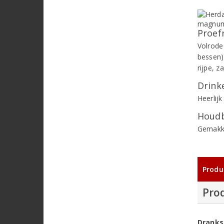
Proef
Volrode
bessen)
rijpe, 
Drinke
Heerlijk
Houdb
Gemakke
Produ
Pro
Dranks