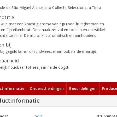
notitie
 wijn met een krachtig aroma van rijp rood fruit (bramen en
 en fijn eikenhout. De smaak zet vol en rond in en ontwikkelt
zachte tannine. De afdronk is aromatisch en aanhoudend.
n bij
 bij gegrild lams- of rundvlees, maar ook na de maaltijd.
aarheid
lijk houdbaar tot zes jaar na de oogst.
ctinformatie
Onderscheidingen
Beoordelingen
Produce
ductinformatie
oort
Wijn
Druivenra