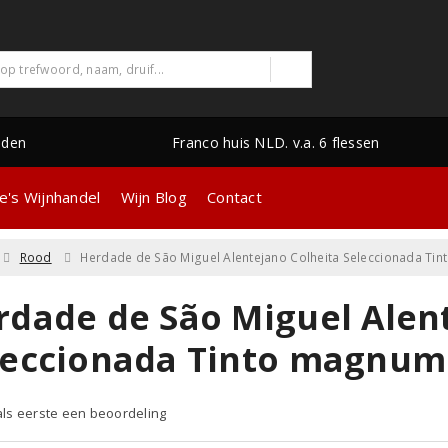
nden
Franco huis NLD. v.a. 6 flessen
e's Wijnhandel
Wijn Blog
Contact
Rood
Herdade de São Miguel Alentejano Colheita Seleccionada Ti
rdade de São Miguel Alen
leccionada Tinto magnum
 als eerste een beoordeling