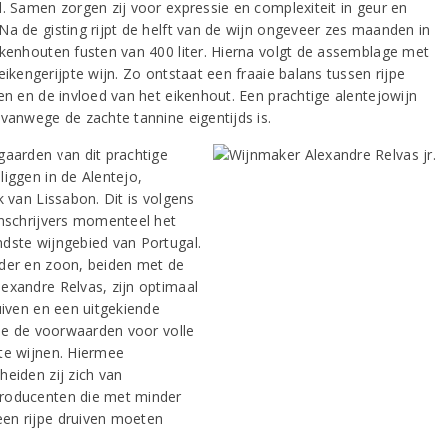
l. Samen zorgen zij voor expressie en complexiteit in geur en
Na de gisting rijpt de helft van de wijn ongeveer zes maanden in
ikenhouten fusten van 400 liter. Hierna volgt de assemblage met
eikengerijpte wijn. Zo ontstaat een fraaie balans tussen rijpe
nen en de invloed van het eikenhout. Een prachtige alentejowijn
 vanwege de zachte tannine eigentijds is.
gaarden van dit prachtige
liggen in de Alentejo,
k van Lissabon. Dit is volgens
jnschrijvers momenteel het
dste wijngebied van Portugal.
der en zoon, beiden met de
exandre Relvas, zijn optimaal
uiven en een uitgekiende
atie de voorwaarden voor volle
te wijnen. Hiermee
heiden zij zich van
oducenten die met minder
n rijpe druiven moeten