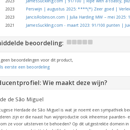
2023
JamesSuckling.com | 91/100 | Ripe with a toasty, plus
2023
Perswijn | augustus 2025: ****(*) Zeer goed | Verleid
2023
JancisRobinson.com | Julia Harding MW – mei 2025: 1
2021
JamesSuckling.com - maart 2023: 91/100 punten | Juicy
iddelde beoordeling:
n geen beoordelingen voor dit product,
ls eerste een beoordeling
ucentprofiel: Wie maakt deze wijn?
de de São Miguel
tugese Herdade de São Miguel is wat je noemt een sympathiek bed
deren zijn er die naast hun wijnproductie ook inheemse paarden- 
 om ze voor uitsterven te behoeden? Op dit uitgestrekte domein in