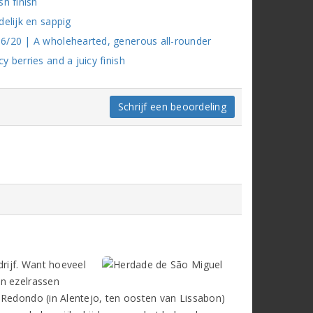
h finish
elijk en sappig
6/20 | A wholehearted, generous all-rounder
 berries and a juicy finish
Schrijf een beoordeling
rijf. Want hoeveel
en ezelrassen
 Redondo (in Alentejo, ten oosten van Lissabon)