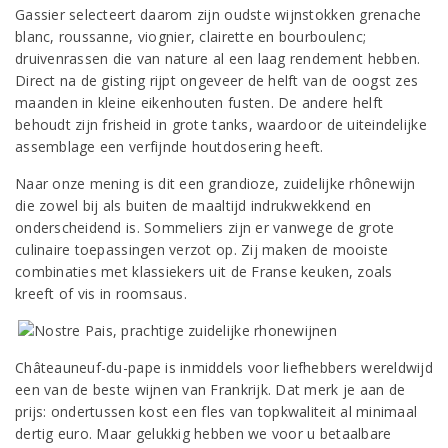
Gassier selecteert daarom zijn oudste wijnstokken grenache
blanc, roussanne, viognier, clairette en bourboulenc;
druivenrassen die van nature al een laag rendement hebben.
Direct na de gisting rijpt ongeveer de helft van de oogst zes
maanden in kleine eikenhouten fusten. De andere helft
behoudt zijn frisheid in grote tanks, waardoor de uiteindelijke
assemblage een verfijnde houtdosering heeft.
Naar onze mening is dit een grandioze, zuidelijke rhônewijn
die zowel bij als buiten de maaltijd indrukwekkend en
onderscheidend is. Sommeliers zijn er vanwege de grote
culinaire toepassingen verzot op. Zij maken de mooiste
combinaties met klassiekers uit de Franse keuken, zoals
kreeft of vis in roomsaus.
Châteauneuf-du-pape is inmiddels voor liefhebbers wereldwijd
een van de beste wijnen van Frankrijk. Dat merk je aan de
prijs: ondertussen kost een fles van topkwaliteit al minimaal
dertig euro. Maar gelukkig hebben we voor u betaalbare