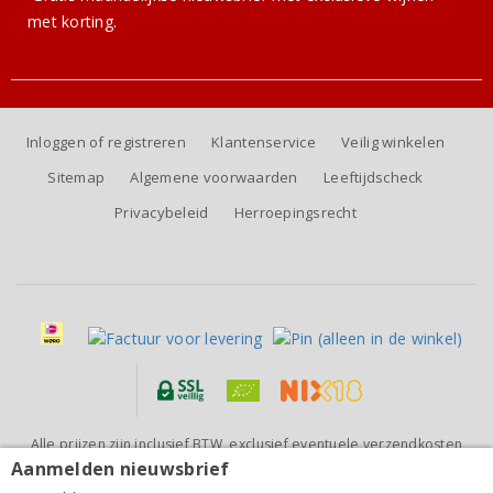
met korting.
Inloggen of registreren
Klantenservice
Veilig winkelen
Sitemap
Algemene voorwaarden
Leeftijdscheck
Privacybeleid
Herroepingsrecht
Alle prijzen zijn inclusief BTW, exclusief eventuele verzendkosten
(voor orders tot 6 flessen)
Aanmelden nieuwsbrief
Domaine Gassier Costières de Nîmes Nostre Païs
Blanc 2022