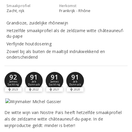
Smaakprofiel
Herkomst
Zacht, rijk
Frankrijk - Rhône
Grandioze, zuidelijke rhônewijn
Hetzelfde smaakprofiel als de zeldzame witte châteauneuf-
du-pape
Verfijnde houtdosering
Zowel bij als buiten de maaltijd indrukwekkend en
onderscheidend
92
91
91
91
James
Jeb
James
Jeb
Suckling
Dunnuck
Suckling
Dunnuck
2023
2022
2021
2020
De witte wijn van Nostre Païs heeft hetzelfde smaakprofiel
als de zeldzame witte châteauneuf-du-pape. In de
wijnproductie geldt: minder is beter!