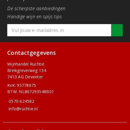
De scherpste aanbiedingen
Handige wijn en spijs tips
Contactgegevens
Wijnhandel Ruchtie
Brinkgreverweg 134
7413 AG Deventer
KvK: 95778675
BTW: NL867293548B01
0570-624582
info@ruchtie.nl