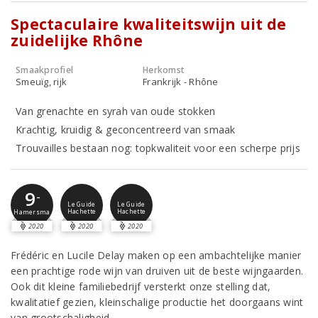
Spectaculaire kwaliteitswijn uit de
zuidelijke Rhône
Smaakprofiel
Herkomst
Smeuïg, rijk
Frankrijk - Rhône
Van grenachte en syrah van oude stokken
Krachtig, kruidig & geconcentreerd van smaak
Trouvailles bestaan nog: topkwaliteit voor een scherpe prijs
9
-
Le Guide
Le Guide
Hachette
Hachette
Hamersma
2020
2020
2020
Frédéric en Lucile Delay maken op een ambachtelijke manier
een prachtige rode wijn van druiven uit de beste wijngaarden.
Ook dit kleine familiebedrijf versterkt onze stelling dat,
kwalitatief gezien, kleinschalige productie het doorgaans wint
van grootschaligheid.