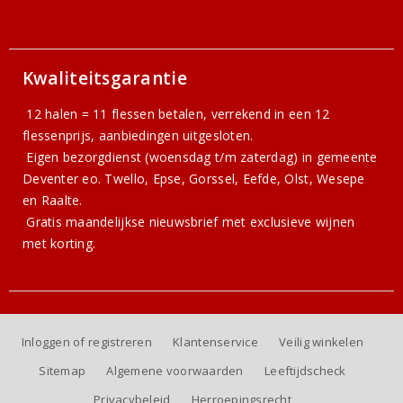
Kwaliteitsgarantie
12 halen = 11 flessen betalen, verrekend in een 12
flessenprijs, aanbiedingen uitgesloten.
Eigen bezorgdienst (woensdag t/m zaterdag) in gemeente
Deventer eo. Twello, Epse, Gorssel, Eefde, Olst, Wesepe
en Raalte.
Gratis
maandelijkse nieuwsbrief
met exclusieve wijnen
met korting.
Inloggen of registreren
Klantenservice
Veilig winkelen
Sitemap
Algemene voorwaarden
Leeftijdscheck
Privacybeleid
Herroepingsrecht