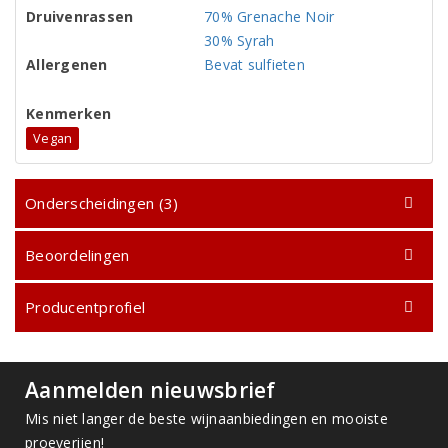
Druivenrassen
70% Grenache Noir
30% Syrah
Allergenen
Bevat sulfieten
Kenmerken
Vegan
Onderscheidingen (3)
Beoordelingen
Producentprofiel
Aanmelden nieuwsbrief
Mis niet langer de beste wijnaanbiedingen en mooiste
proeverijen!