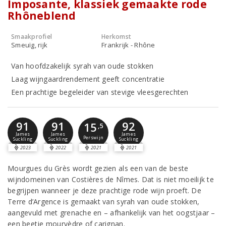
Imposante, klassiek gemaakte rode
Rhôneblend
Smaakprofiel
Herkomst
Smeuïg, rijk
Frankrijk - Rhône
Van hoofdzakelijk syrah van oude stokken
Laag wijngaardrendement geeft concentratie
Een prachtige begeleider van stevige vleesgerechten
91
91
92
15
,5
James
James
James
Perswijn
Suckling
Suckling
Suckling
2023
2022
2021
2021
Mourgues du Grès wordt gezien als een van de beste
wijndomeinen van Costières de Nîmes. Dat is niet moeilijk te
begrijpen wanneer je deze prachtige rode wijn proeft. De
Terre d’Argence is gemaakt van syrah van oude stokken,
aangevuld met grenache en – afhankelijk van het oogstjaar –
een beetje mourvèdre of carignan.