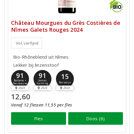
Château Mourgues du Grès Costières de
Nîmes Galets Rouges 2024
Vol, verfijnd
Bio-Rhôneblend uit Nîmes
Lekker bij linzenstoof
91
91
15
Bettane +
James
Perswijn
Desseauve
Suckling
2023
2023
2023
12,60
Vanaf 12 flessen 11,55 per fles
Fles
Doos (6)