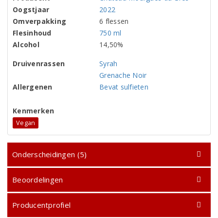
Oogstjaar
2022
Omverpakking
6 flessen
Flesinhoud
750 ml
Alcohol
14,50%
Druivenrassen
Syrah
Grenache Noir
Allergenen
Bevat sulfieten
Kenmerken
Vegan
Onderscheidingen (5)
Beoordelingen
Producentprofiel