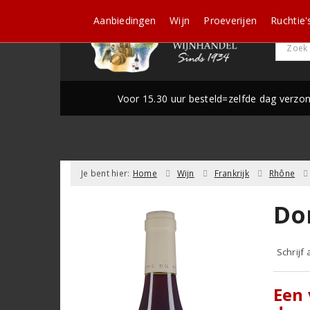
Aanbiedingen
Wijn
Proeverijen
Ruchtie'
Voor 15.30 uur besteld=zelfde dag verzo
Je bent hier:
Home
Wijn
Frankrijk
Rhône
Do
Schrijf
Een 