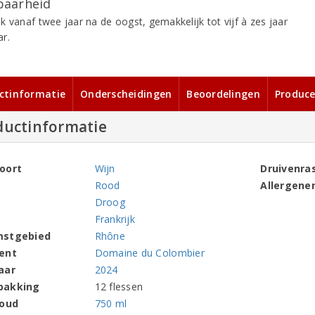
aarheid
k vanaf twee jaar na de oogst, gemakkelijk tot vijf à zes jaar
r.
ctinformatie
Onderscheidingen
Beoordelingen
Produce
ductinformatie
oort
Wijn
Druivenra
Rood
Allergene
Droog
Frankrijk
mstgebied
Rhône
ent
Domaine du Colombier
aar
2024
pakking
12 flessen
houd
750 ml