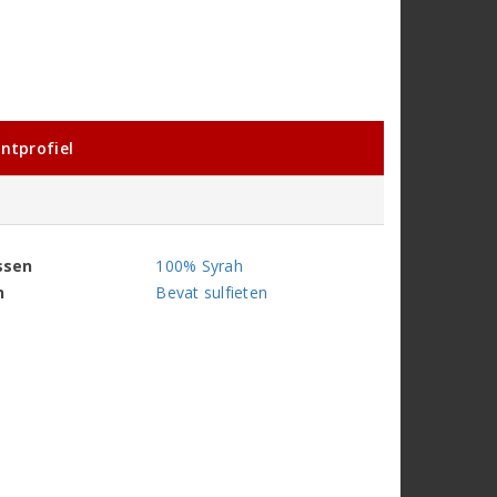
ntprofiel
ssen
100% Syrah
n
Bevat sulfieten