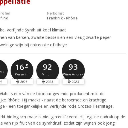
ppellatie
rofiel
Herkomst
fijnd
Frankrijk - Rhône
ke, verfijnde Syrah uit koel klimaat
nen van kersen, zwarte bessen en een vleug zwarte peper
weldige wijn bij entrecote of ribeye
0
92
93
16
,5
du
Vinum
Wine Anorak
Perswijn
4
2023
2023
2023
 Viale is een van de toonaangevende producenten in de
ijke Rhône. Hij maakt - naast de beroemde en krachtige
ge - een toegankelijke en verfijnde rode Crozes-Hermitage.
rkt biologisch maar is niet gecertificeerd. Hij legt de nadruk op de
e van rijp fruit van de syrahdruif, zodat zijn wijnen ook jong