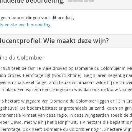
iddelde beoordeling:
n geen beoordelingen voor dit product,
ls eerste een beoordeling
ucentprofiel: Wie maakt deze wijn?
ne du Colombier
s 1929 teelt de familie Viale druiven op Domaine du Colombier in Me
tion Crozes-Hermitage ligt (Noord-Rhône). Begin jaren negentig na
 over en zoals veel jonge, ambitieuze wijnmakers wilde hij de druiv
n maken. Een van zijn eerste ingrepen was dan ook de bouw van e
16 hectare wijngaard van Domaine du Colombier liggen er 13 in C
geheuvel. De bodem bestaat er grotendeels uit zand, keien en grin
continentale klimaat van deze regio. In deze wijngaarden speelt de 
broer David, met wie hij het bedrijf runt, 1,4 hectare die beplant 
Hermitage. Ook heeft Domaine du Colombier nog 1,6 hectare wijn