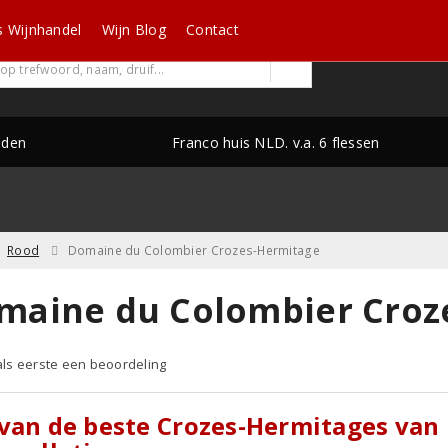
s Wijnhandel
Wijn Blog
Contact
nden
Franco huis NLD. v.a. 6 flessen
Rood
Domaine du Colombier Crozes-Hermitage
maine du Colombier Croz
 als eerste een beoordeling
van de beste Crozes-Hermitages van