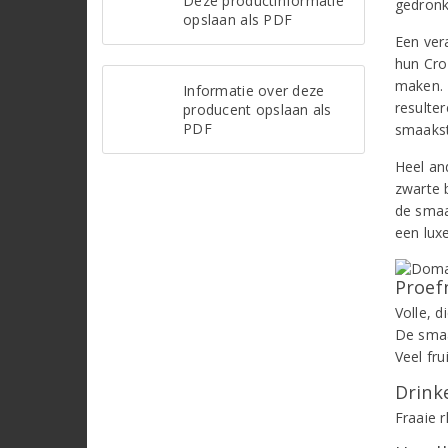
Deze productinformatie
gedronk
opslaan als PDF
Een ver
hun Cro
maken. H
Informatie over deze
resulte
producent opslaan als
PDF
smaakst
Heel and
zwarte 
de smaa
een lux
Proef
Volle, 
De smaa
Veel fru
Drinke
Fraaie r