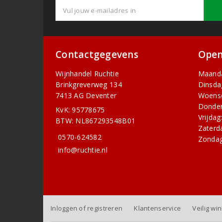
Contactgegevens
Open
Wijnhandel Ruchtie
Maand
Brinkgreverweg 134
Dinsda
7413 AG Deventer
Woens
Donder
KvK: 95778675
Vrijdag
BTW: NL867293548B01
Zaterd
0570-624582
Zondag
info@ruchtie.nl
Inloggen of registreren
Klantenservice
Veilig wi