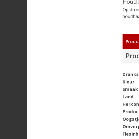
Houdb
Op dron
houdbaa
Produ
Pro
Dranks
Kleur
Smaak
Land
Herko
Produc
Oogstj
Omver
Flesin