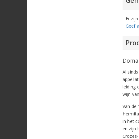
Gem
Er zij
Geef a
Prod
Domai
Al sind
appella
leiding
wijn va
Van de 
Hermita
in het 
en zijn 
Crozes-