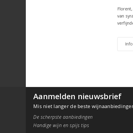
Florent
van syra
verfijnd
Inf
Aanmelden nieuwsbrief
Mis niet langer de beste wijnaanbiedinge
De scherpste aanbiedingen
Handige wijn en spijs tips