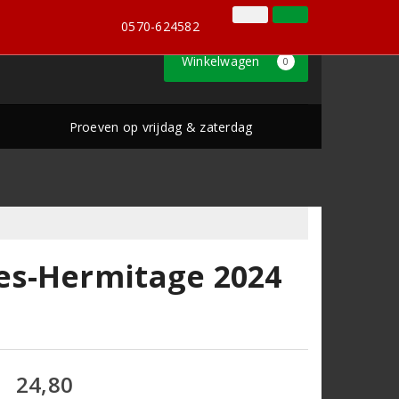
0570-624582
Inloggen
Klantenservice
0570-624582
Winkelwagen
0
Proeven op vrijdag & zaterdag
es-Hermitage 2024
24,80