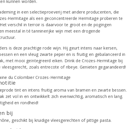
en kunnen worden.
ademing in een selectieproeverij met andere producenten, die
zes-Hermitage als een geconcentreerde Hermitage proberen te
et verschil in terroir is daarvoor te groot en de pogingen
ren meestal in té tanninerijke wijn met een drogende
ructuur.
ers is deze prachtige rode wijn. Hij geurt intens naar kersen,
bessen en een vleug zwarte peper en is fruitig en gebalanceerd in
k, met mooi geïntegreerd eiken. Drink de Crozes-Hermitage bij
e vleesgerecht, zoals entrecote of ribeye. Genieten gegarandeerd!
notitie
dieprode tint en intens fruitig aroma van bramen en zwarte bessen.
k zet vol in en ontwikkelt zich evenwichtig, aromatisch en lang.
itigheid en rondheid!
n bij
hône, geschikt bij kruidige vleesgerechten of pittige pasta.