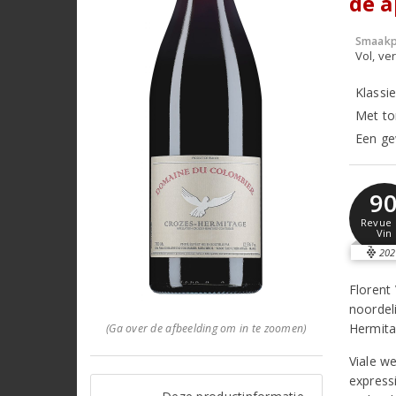
de a
Smaakp
Vol, ver
Klassie
Met to
Een ge
9
Revue 
Vin
202
Florent
noordel
Hermita
(Ga over de afbeelding om in te zoomen)
Viale we
expressi