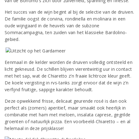
van de Bonomo’s zich door zuiverheid, spanning en finesse.
Het succes van de wijn begint al bij de selectie van de druiven.
De familie oogst de corvina, rondinella en molinara in een
oude wijngaard in de heuvels van de subzone
Sommacampagna, ten zuiden van het klassieke Bardolino-
gebied.
Eenmaal in de kelder worden de druiven volledig ontsteeld en
licht gekneusd. De schillen blijven vierentwintig uur in contact
met het sap, wat de Chiaretto z’n fraaie lichtroze kleur geeft.
De koele vergisting in rvs-tanks zorgt ervoor dat de wijn z’n
verfijnd fruitige, sappige karakter behoudt.
Deze opwekkend frisse, delicaat geurende rosé is dan ook
perfect als (zomers) aperitief, maar smaakt ook heerlijk in
combinatie met ham met meloen, insalata caprese, gegrilde
groenten of natuurlijk pizza. Een voorbeeld-Chiaretto – en al
helemaal in deze prijsklasse!