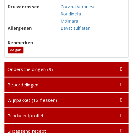
Druivenrassen
Corvina Veronese
Rondinella
Molinara
Allergenen
Bevat sulfieten
Kenmerken
Vegan
Onderscheidingen (9)
Beoordelingen
Wijnpakket (12 flessen)
Producentprofiel
Bijpassend recept