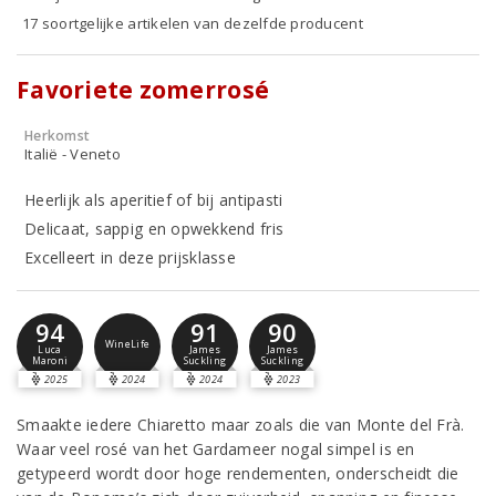
17 soortgelijke artikelen van dezelfde producent
Favoriete zomerrosé
Herkomst
Italië - Veneto
Heerlijk als aperitief of bij antipasti
Delicaat, sappig en opwekkend fris
Excelleert in deze prijsklasse
94
91
90
WineLife
Luca
James
James
Maroni
Suckling
Suckling
2025
2024
2024
2023
Smaakte iedere Chiaretto maar zoals die van Monte del Frà.
Waar veel rosé van het Gardameer nogal simpel is en
getypeerd wordt door hoge rendementen, onderscheidt die