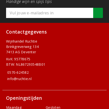
Handige wijn en spijs tips
Contactgegevens
Wijnhandel Ruchtie
Brinkgreverweg 134
7413 AG Deventer
KvK: 95778675
BTW: NL867293548B01
0570-624582
info@ruchtie.nl
Openingstijden
Maandag:
Gesloten