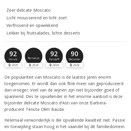
Zeer delicate Moscato
Licht mousserend en licht zoet
Verfrissend en opwekkend
Lekker bij fruitsalades, lichte desserts
92
92
90
Perswijn
Vinum
Falstaff
Decanter
2025
2024
2024
2024
De populariteit van Moscato is de laatste jaren enorm
toegenomen. Er wordt dan ook flink meer van geproduceerd
dan vroeger. Veel van de wijnen zijn niet bijzonder goed of
spannend. Des te opvallender in het enorme aanbod is deze
bijzonder delicate Moscato d’Asti van onze Barbera-
producent Tenuta Olim Bauda.
Helemaal verwonderlijk is die opvallende kwaliteit niet. Passie
en toewijding staan hoog in het vaandel bij dit familiedomein.