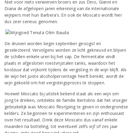
Niet voor niets verwierven broers en zus Dino, Gianni en
Diana de afgelopen jaren erkenning van de internationale
wijnpers met hun Barbera’s. En ook de Moscato wordt hier
dus zeer serieus genomen.
De druiven worden begin september geoogst en
geselecteerd. Vervolgens worden ze licht gekneusd en blijven
de schillen enkele uren bij het sap. De fermentatie vindt
plaats in afgesloten roestvrijstalen tanks, waardoor het
koolzuur dat vrijkomt tijdens de vergisting in de wijn blijft. Als
de wijn het juiste alcoholpercentage heeft bereikt, wordt de
wijn gekoeld om het vergistingsproces te stoppen.
Hoewel Moscato bij uitstek bekend staat als een wijn om
jong te drinken, ontdekte de familie Bertolino dat het vroeger
gebruikelijk was Moscato flesrijping te geven in ondergrondse
kelders. Ze begonnen te experimenteren en zijn enthousiast
over het resultaat. Drink deze Moscato dus vanaf enkele
maanden na botteling, tot eventueel zelfs vijf of zes jaar
daarna, mits goed bewaard uiteraard.