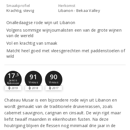
Smaakprofiel
Herkomst
Krachtig, stevig
Libanon - Bekaa Valley
Onalledaagse rode wijn uit Libanon
Volgens sommige wijnjournalisten een van de grote wijnen
van de wereld
Vol en krachtig van smaak
Matcht heel goed met vleesgerechten met paddenstoelen of
wild
17
,5
91
90
Jancis
Vinous
Vinous
Robinson
2019
2018
2017
Chateau Musar is een bijzondere rode wijn uit Libanon en
wordt gemaakt van de traditionele druivenrassen, zoals
cabernet sauvignon, carignan en cinsault. De wijn rijpt maar
liefst twaalf maanden in eikenhouten fusten. Na deze
houtrijping blijven de flessen nog minimaal drie jaar in de