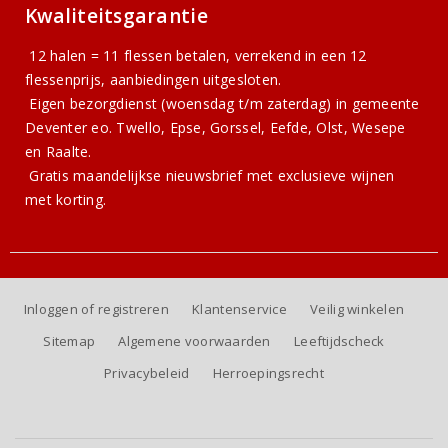
Kwaliteitsgarantie
12 halen = 11 flessen betalen, verrekend in een 12
flessenprijs, aanbiedingen uitgesloten.
Eigen bezorgdienst (woensdag t/m zaterdag) in gemeente
Deventer eo. Twello, Epse, Gorssel, Eefde, Olst, Wesepe
en Raalte.
Gratis
maandelijkse nieuwsbrief
met exclusieve wijnen
met korting.
Inloggen of registreren
Klantenservice
Veilig winkelen
Sitemap
Algemene voorwaarden
Leeftijdscheck
Privacybeleid
Herroepingsrecht