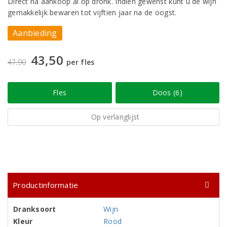
Direct na aankoop al op dronk. Indien gewenst kunt u de wijn
gemakkelijk bewaren tot vijftien jaar na de oogst.
Aanbieding
43,50
47,90
per fles
Fles
Doos (6)
Op verlanglijst
Productinformatie
Dranksoort
Wijn
Kleur
Rood