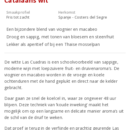
Catalaans wit
Smaakprofiel
Herkomst
Fris tot zacht
Spanje - Costers del Segre
Een bijzondere blend van viognier en macabeo
Droog en sappig, met tonen van bloesem en steenfruit
Lekker als aperitief of bij een Thaise mosselpan
De witte Las Cuadras is een schoolvoorbeeld van sappige,
moderne wijn met loepzuivere fruit- en druivenaroma’s. De
viognier en macabeo worden in de vroege en koele
ochtenduren met de hand geplukt en direct naar de kelder
gebracht.
Daar gaan ze snel de koelcel in, waar ze ongeveer 48 uur
blijven. Deze techniek van ‘koude inweking’ maakt het
mogelijk om op een langzame en delicate manier aroma’s uit
de schil van de druif te weken.
Dat proef je terug in de verfijnde en prachtig geurende Las