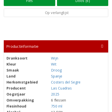
Fles
Doos (6)
Op verlanglijst
Productinformatie
Dranksoort
Wijn
Kleur
Wit
Smaak
Droog
Land
Spanje
Herkomstgebied
Costers del Segre
Producent
Las Cuadras
Oogstjaar
2025
Omverpakking
6 flessen
Flesinhoud
750 ml