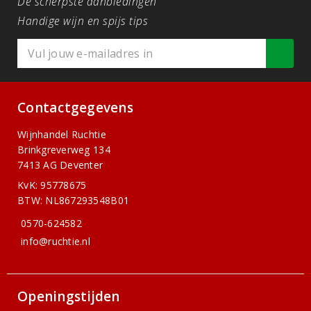
De scherpste aanbiedingen
Handige wijn en spijs tips
Contactgegevens
Wijnhandel Ruchtie
Brinkgreverweg 134
7413 AG Deventer
KvK: 95778675
BTW: NL867293548B01
0570-624582
info@ruchtie.nl
Openingstijden