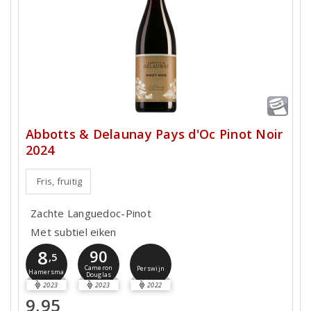
Abbotts & Delaunay Pays d'Oc Pinot Noir
2024
Fris, fruitig
Zachte Languedoc-Pinot
Met subtiel eiken
8
90
,5
Cameron
Perswijn
Hamersma
Douglas
2023
2023
2022
9,95