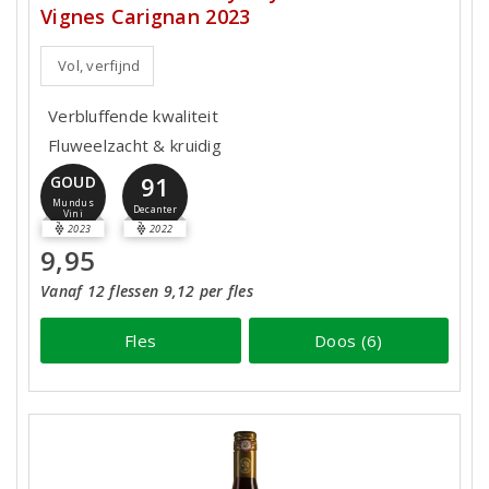
Vignes Carignan 2023
Vol, verfijnd
Verbluffende kwaliteit
Fluweelzacht & kruidig
91
GOUD
Mundus
Decanter
Vini
2023
2022
9,95
Vanaf 12 flessen 9,12 per fles
Fles
Doos (6)