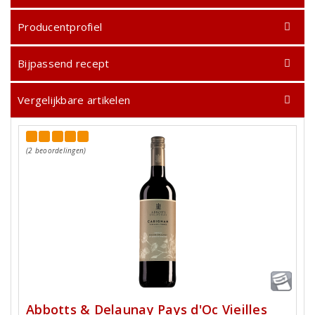
Producentprofiel
Bijpassend recept
Vergelijkbare artikelen
(2 beoordelingen)
Abbotts & Delaunay Pays d'Oc Vieilles